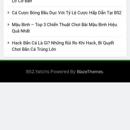
Lô Cơ Bản
Cá Cược Bóng Bầu Dục Với Tỷ Lệ Cược Hấp Dẫn Tại B52
Mậu Binh – Top 3 Chiến Thuật Chơi Bài Mậu Binh Hiệu
Quả Nhất
Hack Bắn Cá Là Gì? Những Rủi Ro Khi Hack, Bí Quyết
Chơi Bắn Cá Trúng Lớn
B52.Yatchs Powered By
.
BlazeThemes