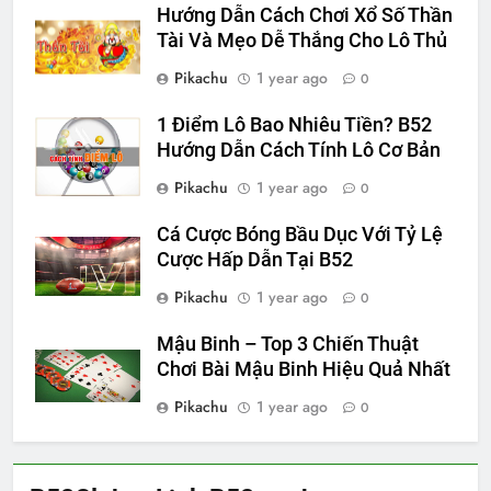
Hướng Dẫn Cách Chơi Xổ Số Thần
Tài Và Mẹo Dễ Thắng Cho Lô Thủ
Pikachu
1 year ago
0
1 Điểm Lô Bao Nhiêu Tiền? B52
Hướng Dẫn Cách Tính Lô Cơ Bản
Pikachu
1 year ago
0
Cá Cược Bóng Bầu Dục Với Tỷ Lệ
Cược Hấp Dẫn Tại B52
Pikachu
1 year ago
0
Mậu Binh – Top 3 Chiến Thuật
Chơi Bài Mậu Binh Hiệu Quả Nhất
Pikachu
1 year ago
0