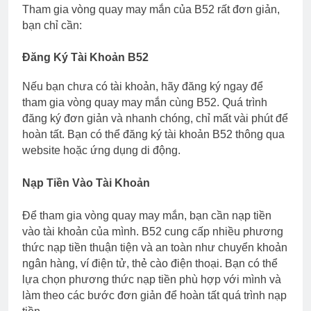
Tham gia vòng quay may mắn của B52 rất đơn giản,
bạn chỉ cần:
Đăng Ký Tài Khoản B52
Nếu bạn chưa có tài khoản, hãy đăng ký ngay để
tham gia vòng quay may mắn cùng B52. Quá trình
đăng ký đơn giản và nhanh chóng, chỉ mất vài phút để
hoàn tất. Bạn có thể đăng ký tài khoản B52 thông qua
website hoặc ứng dụng di động.
Nạp Tiền Vào Tài Khoản
Để tham gia vòng quay may mắn, bạn cần nạp tiền
vào tài khoản của mình. B52 cung cấp nhiều phương
thức nạp tiền thuận tiện và an toàn như chuyển khoản
ngân hàng, ví điện tử, thẻ cào điện thoại. Bạn có thể
lựa chọn phương thức nạp tiền phù hợp với mình và
làm theo các bước đơn giản để hoàn tất quá trình nạp