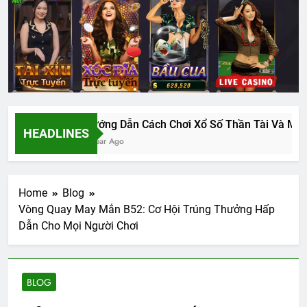
Hướng Dẫn Cách Chơi Xổ Số Thần Tài Và Mẹo D
HEADLINES
1 Year Ago
Home
Blog
Vòng Quay May Mắn B52: Cơ Hội Trúng Thưởng Hấp
Dẫn Cho Mọi Người Chơi
BLOG