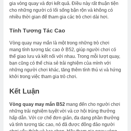
gia vòng quay và đợi kết quả. Điều này rất thuận tiện
cho những người có lối sống bận rộn và không có
nhiều thời gian để tham gia các trò chơi dài hơi.
Tính Tương Tác Cao
Vòng quay may mắn là một trong những trò chơi
mang tính tương tác cao ở B52, giúp người chơi có
thể giao lưu và kết nối với nhau. Trong mỗi lượt quay,
bạn cũng có thể chia sẻ trải nghiệm của mình với
những người chơi khác, tăng thêm tính thú vị và hứng
khởi trong việc tham gia trò chơi.
Kết Luận
Vòng quay may mắn B52
mang đến cho người chơi
những trải nghiệm tuyệt vời và cơ hội trúng thưởng
hấp dẫn. Với cơ chế đơn giản, đa dạng phần thưởng
và tính tương tác cao, nó đã được đông đảo người