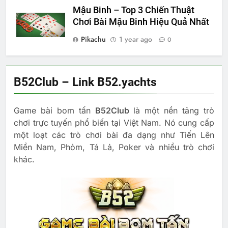
Mậu Binh – Top 3 Chiến Thuật
Chơi Bài Mậu Binh Hiệu Quả Nhất
Pikachu
1 year ago
0
B52Club – Link B52.yachts
Game bài bom tấn
B52Club
là một nền tảng trò
chơi trực tuyến phổ biến tại Việt Nam. Nó cung cấp
một loạt các trò chơi bài đa dạng như Tiến Lên
Miền Nam, Phỏm, Tá Lả, Poker và nhiều trò chơi
khác.