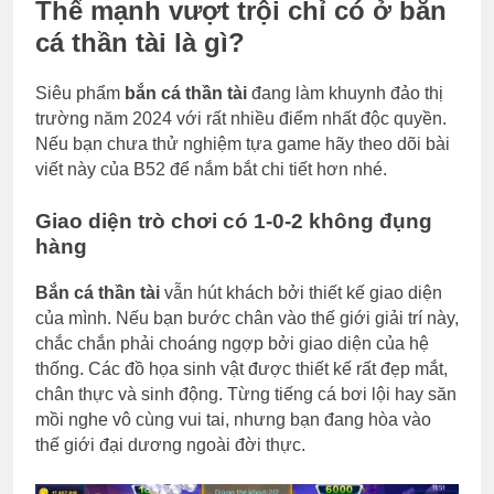
Thế mạnh vượt trội chỉ có ở bắn
cá thần tài là gì?
Siêu phẩm
bắn cá thần tài
đang làm khuynh đảo thị
trường năm 2024 với rất nhiều điểm nhất độc quyền.
Nếu bạn chưa thử nghiệm tựa game hãy theo dõi bài
viết này của B52 để nắm bắt chi tiết hơn nhé.
Giao diện trò chơi có 1-0-2 không đụng
hàng
Bắn cá thần tài
vẫn hút khách bởi thiết kế giao diện
của mình. Nếu bạn bước chân vào thế giới giải trí này,
chắc chắn phải choáng ngợp bởi giao diện của hệ
thống. Các đồ họa sinh vật được thiết kế rất đẹp mắt,
chân thực và sinh động. Từng tiếng cá bơi lội hay săn
mồi nghe vô cùng vui tai, nhưng bạn đang hòa vào
thế giới đại dương ngoài đời thực.