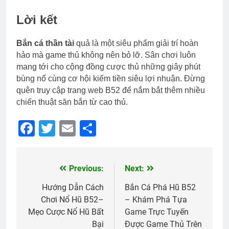
Lời kết
Bắn cá thần tài
quả là một siêu phẩm giải trí hoàn
hảo mà game thủ không nên bỏ lỡ. Sân chơi luôn
mang tới cho cộng đồng cược thủ những giây phút
bùng nổ cùng cơ hội kiếm tiền siêu lợi nhuận. Đừng
quên truy cập trang web B52 để nắm bắt thêm nhiều
chiến thuật săn bắn từ cao thủ.
Facebook
Twitter
Email
Share
Previous:
Next:
Post
navigation
Hướng Dẫn Cách
Bắn Cá Phá Hũ B52
Chơi Nổ Hũ B52–
– Khám Phá Tựa
Mẹo Cược Nổ Hũ Bất
Game Trực Tuyến
Bại
Được Game Thủ Trên