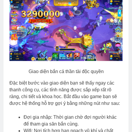
Giao diện bắn cá thần tài độc quyền
Đặc biệt bước vào giao diện bạn sẽ thấy ngay các
thanh công cụ, các tính năng được sắp xếp rất rõ
ràng, chi tiết và khoa học. Bắt đầu vào game bạn sẽ
được hệ thống hỗ trợ gợi ý bằng những nút như sau:
Đợi gia nhập: Thời gian chờ đợi người khác
để tham gia săn bắn cùng.
Wifi: Nơi tích hợp hạn ngạch vũ khí và chất