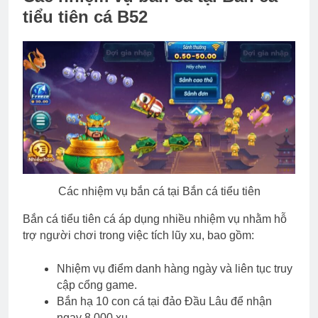
tiểu tiên cá B52
Các nhiệm vụ bắn cá tại Bắn cá tiểu tiên
Bắn cá tiểu tiên cá áp dụng nhiều nhiệm vụ nhằm hỗ
trợ người chơi trong việc tích lũy xu, bao gồm:
Nhiệm vụ điểm danh hàng ngày và liên tục truy
cập cổng game.
Bắn hạ 10 con cá tại đảo Đầu Lâu để nhận
ngay 8.000 xu.