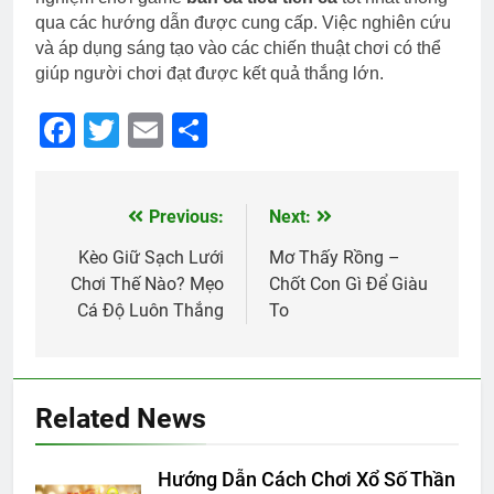
qua các hướng dẫn được cung cấp. Việc nghiên cứu
và áp dụng sáng tạo vào các chiến thuật chơi có thể
giúp người chơi đạt được kết quả thắng lớn.
Facebook
Twitter
Email
Share
Previous:
Next:
Post
navigation
Kèo Giữ Sạch Lưới
Mơ Thấy Rồng –
Chơi Thế Nào? Mẹo
Chốt Con Gì Để Giàu
Cá Độ Luôn Thắng
To
Related News
Hướng Dẫn Cách Chơi Xổ Số Thần