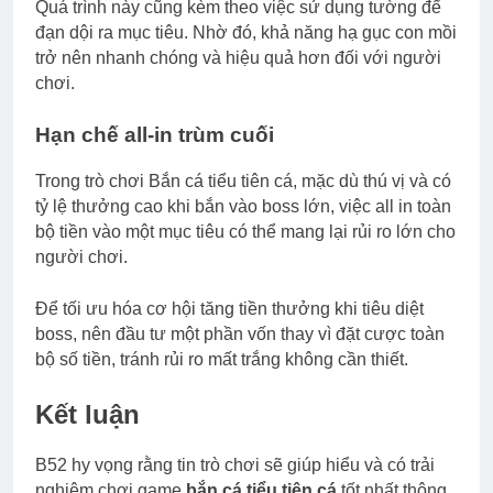
Quá trình này cũng kèm theo việc sử dụng tường để
đạn dội ra mục tiêu. Nhờ đó, khả năng hạ gục con mồi
trở nên nhanh chóng và hiệu quả hơn đối với người
chơi.
Hạn chế all-in trùm cuối
Trong trò chơi Bắn cá tiểu tiên cá, mặc dù thú vị và có
tỷ lệ thưởng cao khi bắn vào boss lớn, việc all in toàn
bộ tiền vào một mục tiêu có thể mang lại rủi ro lớn cho
người chơi.
Để tối ưu hóa cơ hội tăng tiền thưởng khi tiêu diệt
boss, nên đầu tư một phần vốn thay vì đặt cược toàn
bộ số tiền, tránh rủi ro mất trắng không cần thiết.
Kết luận
B52 hy vọng rằng tin trò chơi sẽ giúp hiểu và có trải
nghiệm chơi game
bắn cá tiểu tiên cá
tốt nhất thông