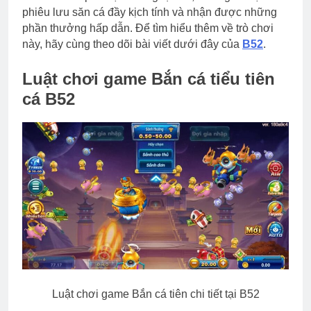
phiêu lưu săn cá đầy kịch tính và nhận được những
phần thưởng hấp dẫn. Để tìm hiểu thêm về trò chơi
này, hãy cùng theo dõi bài viết dưới đây của
B52
.
Luật chơi game Bắn cá tiểu tiên
cá B52
Luật chơi game Bắn cá tiên chi tiết tại B52