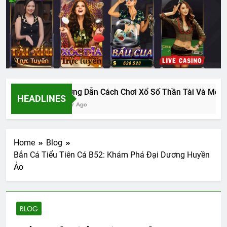
Hướng Dẫn Cách Chơi Xổ Số Thần Tài Và Mẹo Dễ 
HEADLINES
1 Year Ago
Home
Blog
Bắn Cá Tiểu Tiên Cá B52: Khám Phá Đại Dương Huyền
Ảo
BLOG