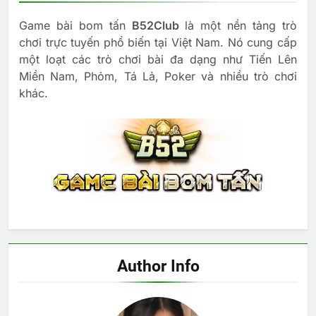
Game bài bom tấn
B52Club
là một nền tảng trò
chơi trực tuyến phổ biến tại Việt Nam. Nó cung cấp
một loạt các trò chơi bài đa dạng như Tiến Lên
Miền Nam, Phỏm, Tá Lả, Poker và nhiều trò chơi
khác.
Author Info