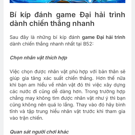
Bí kíp đánh game Đại hải trình
dành chiến thắng nhanh
Sau đây là những bí kíp đánh
game Đại hải trình
dành chiến thắng nhanh nhất tại B52:
Chọn nhân vật thích hợp
Việc chọn được nhân vật phù hợp với bản thân sẽ
giúp gia tăng xác suất chiến thắng. Hơn thế nữa
khi bạn am hiểu về nhân vật đó thì việc xây dựng
các nước đi cũng dễ dàng hơn. Trong trường hợp
chẳng may không tìm được nhân vật như ý thì bạn
cũng không nên quá lo lắng. Thay vào đó hãy bình
tĩnh và tập trung hiểu nhân vật trước khi tham gia
vào trận chiến.
Quan sát người chơi khác