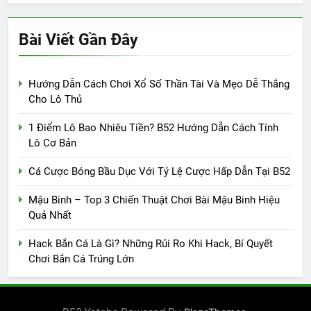
Bài Viết Gần Đây
Hướng Dẫn Cách Chơi Xổ Số Thần Tài Và Mẹo Dễ Thắng
Cho Lô Thủ
1 Điểm Lô Bao Nhiêu Tiền? B52 Hướng Dẫn Cách Tính
Lô Cơ Bản
Cá Cược Bóng Bầu Dục Với Tỷ Lệ Cược Hấp Dẫn Tại B52
Mậu Binh – Top 3 Chiến Thuật Chơi Bài Mậu Binh Hiệu
Quả Nhất
Hack Bắn Cá Là Gì? Những Rủi Ro Khi Hack, Bí Quyết
Chơi Bắn Cá Trúng Lớn