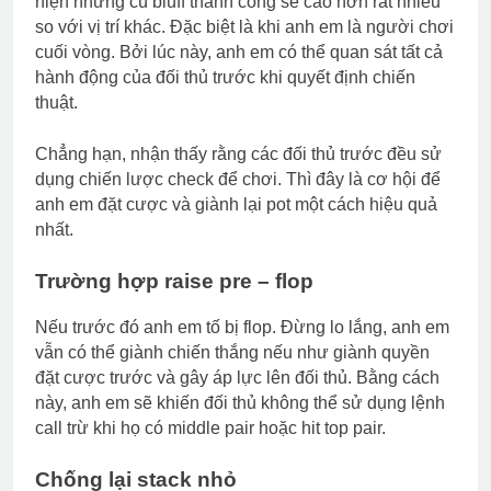
hiện những cú bluff thành công sẽ cao hơn rất nhiều
so với vị trí khác. Đặc biệt là khi anh em là người chơi
cuối vòng. Bởi lúc này, anh em có thể quan sát tất cả
hành động của đối thủ trước khi quyết định chiến
thuật.
Chẳng hạn, nhận thấy rằng các đối thủ trước đều sử
dụng chiến lược check để chơi. Thì đây là cơ hội để
anh em đặt cược và giành lại pot một cách hiệu quả
nhất.
Trường hợp raise pre – flop
Nếu trước đó anh em tố bị flop. Đừng lo lắng, anh em
vẫn có thể giành chiến thắng nếu như giành quyền
đặt cược trước và gây áp lực lên đối thủ. Bằng cách
này, anh em sẽ khiến đối thủ không thể sử dụng lệnh
call trừ khi họ có middle pair hoặc hit top pair.
Chống lại stack nhỏ