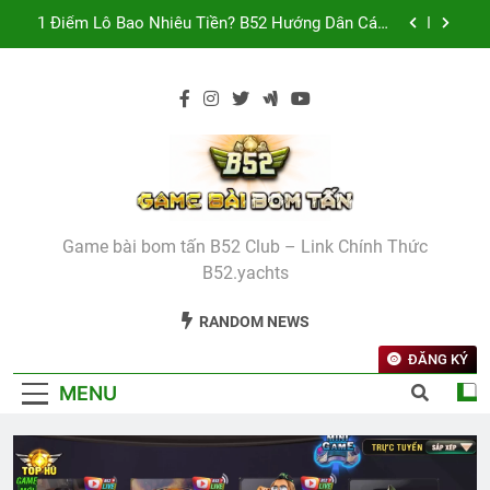
Skip
1 Điểm Lô Bao Nhiêu Tiền? B52 Hướng Dẫn Cách
to
Tính Lô Cơ Bản
content
Cá Cược Bóng Bầu Dục Với Tỷ Lệ Cược Hấp Dẫn
Tại B52
Mậu Binh – Top 3 Chiến Thuật Chơi Bài Mậu Binh
Hiệu Quả Nhất
Hướng Dẫn Cách Chơi Xổ Số Thần Tài Và Mẹo Dễ
Thắng Cho Lô Thủ
1 Điểm Lô Bao Nhiêu Tiền? B52 Hướng Dẫn Cách
Game Bài B52 Club –
Tính Lô Cơ Bản
Game bài bom tấn B52 Club – Link Chính Thức
Cá Cược Bóng Bầu Dục Với Tỷ Lệ Cược Hấp Dẫn
B52.yachts
B52.yachts
Tại B52
Mậu Binh – Top 3 Chiến Thuật Chơi Bài Mậu Binh
RANDOM NEWS
Hiệu Quả Nhất
ĐĂNG KÝ
MENU