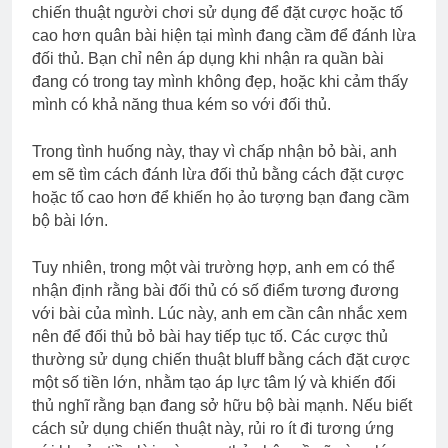
chiến thuật người chơi sử dụng để đặt cược hoặc tố
cao hơn quân bài hiện tại mình đang cầm để đánh lừa
đối thủ. Bạn chỉ nên áp dụng khi nhận ra quần bài
đang có trong tay mình không đẹp, hoặc khi cảm thấy
mình có khả năng thua kém so với đối thủ.
Trong tình huống này, thay vì chấp nhận bỏ bài, anh
em sẽ tìm cách đánh lừa đối thủ bằng cách đặt cược
hoặc tố cao hơn để khiến họ ảo tượng bạn đang cầm
bộ bài lớn.
Tuy nhiên, trong một vài trường hợp, anh em có thể
nhận định rằng bài đối thủ có số điểm tương đương
với bài của mình. Lúc này, anh em cần cân nhắc xem
nên để đối thủ bỏ bài hay tiếp tục tố. Các cược thủ
thường sử dụng chiến thuật bluff bằng cách đặt cược
một số tiền lớn, nhằm tạo áp lực tâm lý và khiến đối
thủ nghĩ rằng bạn đang sở hữu bộ bài mạnh. Nếu biết
cách sử dụng chiến thuật này, rủi ro ít đi tương ứng