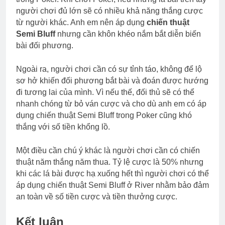
người chơi đủ lớn sẽ có nhiều khả năng thắng cược
từ người khác. Anh em nên áp dụng
chiến thuật
Semi Bluff
nhưng cần khôn khéo nắm bắt diễn biến
bài đối phương.
Ngoài ra, người chơi cần có sự tỉnh táo, không để lộ
sơ hở khiến đối phương bắt bài và đoán được hướng
đi tương lai của mình. Vì nếu thế, đối thủ sẽ có thể
nhanh chóng từ bỏ ván cược và cho dù anh em có áp
dụng chiến thuật Semi Bluff trong Poker cũng khó
thắng với số tiền khổng lồ.
Một điều cần chú ý khác là người chơi cần có chiến
thuật năm thắng năm thua. Tỷ lệ cược là 50% nhưng
khi các lá bài được hạ xuống hết thì người chơi có thể
áp dụng chiến thuật Semi Bluff ở River nhằm bảo đảm
an toàn về số tiền cược và tiền thưởng cược.
Kết luận