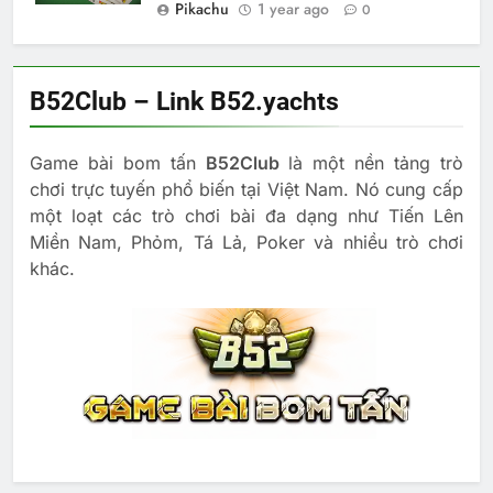
Pikachu
1 year ago
0
B52Club – Link B52.yachts
Game bài bom tấn
B52Club
là một nền tảng trò
chơi trực tuyến phổ biến tại Việt Nam. Nó cung cấp
một loạt các trò chơi bài đa dạng như Tiến Lên
Miền Nam, Phỏm, Tá Lả, Poker và nhiều trò chơi
khác.