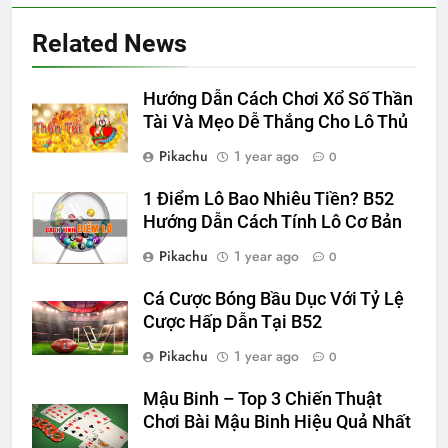
Related News
Hướng Dẫn Cách Chơi Xổ Số Thần
Tài Và Mẹo Dễ Thắng Cho Lô Thủ
Pikachu
1 year ago
0
1 Điểm Lô Bao Nhiêu Tiền? B52
Hướng Dẫn Cách Tính Lô Cơ Bản
Pikachu
1 year ago
0
Cá Cược Bóng Bầu Dục Với Tỷ Lệ
Cược Hấp Dẫn Tại B52
Pikachu
1 year ago
0
Mậu Binh – Top 3 Chiến Thuật
Chơi Bài Mậu Binh Hiệu Quả Nhất