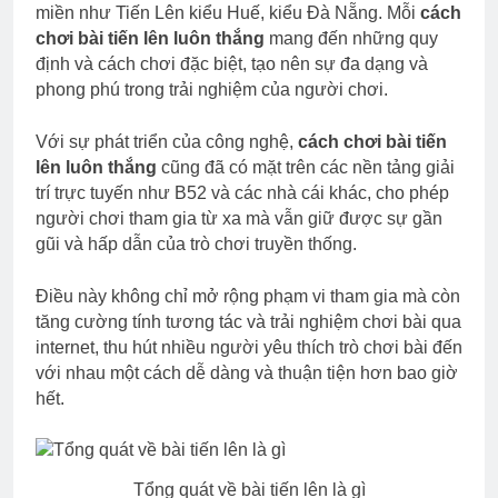
miền như Tiến Lên kiểu Huế, kiểu Đà Nẵng. Mỗi
cách
chơi bài tiến lên luôn
thắng
mang đến những quy
định và cách chơi đặc biệt, tạo nên sự đa dạng và
phong phú trong trải nghiệm của người chơi.
Với sự phát triển của công nghệ,
cách chơi bài tiến
lên luôn thắng
cũng đã có mặt trên các nền tảng giải
trí trực tuyến như B52
và các nhà cái khác, cho phép
người chơi tham gia từ xa mà vẫn giữ được sự gần
gũi và hấp dẫn của trò chơi truyền thống.
Điều này không chỉ mở rộng phạm vi tham gia mà còn
tăng cường tính tương tác và trải nghiệm chơi bài qua
internet, thu hút nhiều người yêu thích trò chơi bài đến
với nhau một cách dễ dàng và thuận tiện hơn bao giờ
hết.
Tổng quát về bài tiến lên là gì