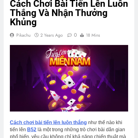
Cách Chơi Bài Tiến Lên Luôn
Thắng Và Nhận Thưởng
Khủng
0
Pikachu
2 Years Ago
18 Mins
Cách chơi bài tiến lên luôn thắng
như thế nào khi
tiến lên
B52
là một trong những trò chơi bài dân gian
phổ biến, yêu cầu không chỉ khả năng chiến thuật mà