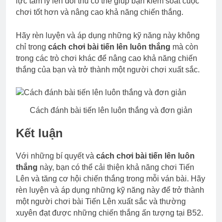
lực tâm lý lên đối thủ có thể giúp bạn kiểm soát cuộc
chơi tốt hơn và nâng cao khả năng chiến thắng.
Hãy rèn luyện và áp dụng những kỹ năng này không
chỉ trong
cách chơi bài tiến lên luôn thắng
mà còn
trong các trò chơi khác để nâng cao khả năng chiến
thắng của bạn và trở thành một người chơi xuất sắc.
Cách đánh bài tiến lên luôn thắng và đơn giản
Kết luận
Với những bí quyết và
cách chơi bài tiến lên luôn
thắng
này, bạn có thể cải thiện khả năng chơi Tiến
Lên và tăng cơ hội chiến thắng trong mỗi ván bài. Hãy
rèn luyện và áp dụng những kỹ năng này để trở thành
một người chơi bài Tiến Lên xuất sắc và thường
xuyên đạt được những chiến thắng ấn tượng tại B52.