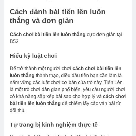
Cách đánh bài tiến lên luôn
thắng và đơn giản
Cách chơi bài tiến lên luôn thắng
cực đơn giản tại
B52
Hiểu kỹ luật chơi
Để trở thành một người chơi
cách chơi bài tiến lên
luôn thắng
thành thạo, điều đầu tiên bạn cần làm là
nắm vững các luật chơi cơ bản của trò này. Tiến Lên
là một trò chơi dân gian phổ biến, yêu cầu người chơi
có khả năng sắp xếp bài sao cho hợp lý và
cách chơi
bài tiến lên luôn thắng
để chiếm lấy các ván bài từ
đối thủ.
Tự trang bị kinh nghiệm thực tế