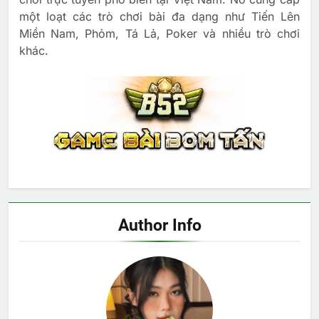
một loạt các trò chơi bài đa dạng như Tiến Lên
Miền Nam, Phỏm, Tá Lả, Poker và nhiều trò chơi
khác.
Author Info