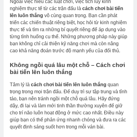
Ngoài việc hiểu các luật chơi, việc tích lũy kinh
nghiệm thực tế từ các trận đấu là
cách chơi bài tiến
lên luôn thắng
vô cùng quan trọng. Bạn cần phát
triển các chiến thuật riêng biệt, học hỏi từ kinh nghiệm
thực tế và tìm ra những bí quyết riêng để áp dụng vào
từng tình huống cụ thể. Những phương pháp này giúp
bạn không chỉ cải thiện kỹ năng chơi mà còn nâng
cao khả năng đoán trước độ mạnh yếu của đối thủ.
Không ngồi quá lâu một chỗ – Cách chơi
bài tiến lên luôn thắng
Tâm lý là
cách chơi bài tiến lên luôn thắng
quan
trọng trong mọi trận đấu. Để duy trì sự tập trung và tỉnh
táo, bạn nên tránh ngồi một chỗ quá lâu. Hãy đứng
dậy, đi lại và làm mới tinh thần thường xuyên để giữ
cho trí não luôn hoạt động ở mức cao nhất. Điều này
giúp bạn có thể phản ứng nhanh chóng và đưa ra các
quyết định sáng suốt hơn trong mỗi ván bài.