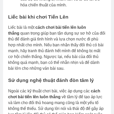
hóa chiến thuật của mình.
Liếc bài khi chơi Tiến Lên
Liếc bài là một
cách chơi bài tiến lên luôn
thắng
quan trọng giúp bạn tận dụng sự sơ hở của đối
thủ để đánh giá tình hình và lựa chọn nước đi phù
hợp nhất cho mình. Nếu bạn nhận thấy đối thủ có bài
mạnh, hãy tranh thủ đánh hết mình để không bị mất
cơ hội chiến thắng. Ngược lại, nếu bài của đối thủ
không quá mạnh, bạn có thể nhẫn nhịn và để dành
bài lớn cho những ván bài sau.
Sử dụng nghệ thuật đánh đòn tâm lý
Ngoài các kỹ thuật chơi bài, việc áp dụng các
cách
chơi bài tiến lên luôn thắng
về tâm lý để tạo áp lực
và làm cho đối thủ hoang mang cũng là một yếu tố
không thể thiếu. Sử dụng lời nói và thái độ để gây áp