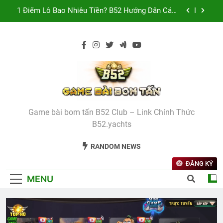
Skip
1 Điểm Lô Bao Nhiêu Tiền? B52 Hướng Dẫn Cách
to
Tính Lô Cơ Bản
content
Cá Cược Bóng Bầu Dục Với Tỷ Lệ Cược Hấp Dẫn
Tại B52
Mậu Binh – Top 3 Chiến Thuật Chơi Bài Mậu Binh
Hiệu Quả Nhất
Hướng Dẫn Cách Chơi Xổ Số Thần Tài Và Mẹo Dễ
Thắng Cho Lô Thủ
1 Điểm Lô Bao Nhiêu Tiền? B52 Hướng Dẫn Cách
Game Bài B52 Club –
Tính Lô Cơ Bản
Game bài bom tấn B52 Club – Link Chính Thức
Cá Cược Bóng Bầu Dục Với Tỷ Lệ Cược Hấp Dẫn
B52.yachts
B52.yachts
Tại B52
Mậu Binh – Top 3 Chiến Thuật Chơi Bài Mậu Binh
RANDOM NEWS
Hiệu Quả Nhất
ĐĂNG KÝ
MENU