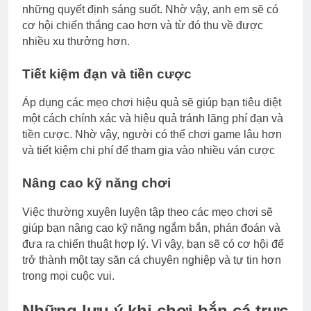
những quyết định sáng suốt. Nhờ vậy, anh em sẽ có
cơ hội chiến thắng cao hơn và từ đó thu về được
nhiều xu thưởng hơn.
Tiết kiệm đạn và tiền cược
Áp dụng các mẹo chơi hiệu quả sẽ giúp bạn tiêu diệt
một cách chính xác và hiệu quả tránh lãng phí đạn và
tiền cược. Nhờ vậy, người có thể chơi game lâu hơn
và tiết kiệm chi phí để tham gia vào nhiều ván cược
Nâng cao kỹ năng chơi
Việc thường xuyên luyện tập theo các mẹo chơi sẽ
giúp bạn nâng cao kỹ năng ngắm bắn, phán đoán và
đưa ra chiến thuật hợp lý. Vì vậy, bạn sẽ có cơ hội để
trở thành một tay săn cá chuyên nghiệp và tự tin hơn
trong mọi cuộc vui.
Những lưu ý khi chơi bắn cá trực