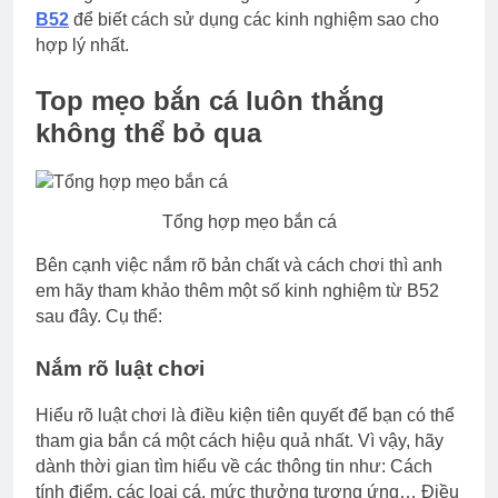
B52
để biết cách sử dụng các kinh nghiệm sao cho
hợp lý nhất.
Top mẹo bắn cá luôn thắng
không thể bỏ qua
Tổng hợp mẹo bắn cá
Bên cạnh việc nắm rõ bản chất và cách chơi thì anh
em hãy tham khảo thêm một số kinh nghiệm từ B52
sau đây. Cụ thể:
Nắm rõ luật chơi
Hiểu rõ luật chơi là điều kiện tiên quyết để bạn có thể
tham gia bắn cá một cách hiệu quả nhất. Vì vậy, hãy
dành thời gian tìm hiểu về các thông tin như: Cách
tính điểm, các loại cá, mức thưởng tương ứng… Điều