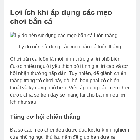
Lợi ích khi áp dụng các mẹo
chơi bắn cá
Lý do nên sử dụng các mẹo bắn cá luôn thắng
Chơi bắn cá luôn là một hình thức giải trí phổ biến
được nhiều người yêu thích bởi tính giải trí cao và cơ
hội nhận thưởng hấp dẫn. Tuy nhiên, để giành chiến
thắng trong trò chơi này đòi hỏi bạn phải có chiến
thuật và kỹ năng phù hợp. Việc áp dụng các mẹo chơi
được chia sẻ trên đây sẽ mang lại cho bạn nhiều lợi
ích như sau:
Tăng cơ hội chiến thắng
Đa số các mẹo chơi đều được đúc kết từ kinh nghiệm
của những ngư thủ lâu năm để giúp bạn đưa ra