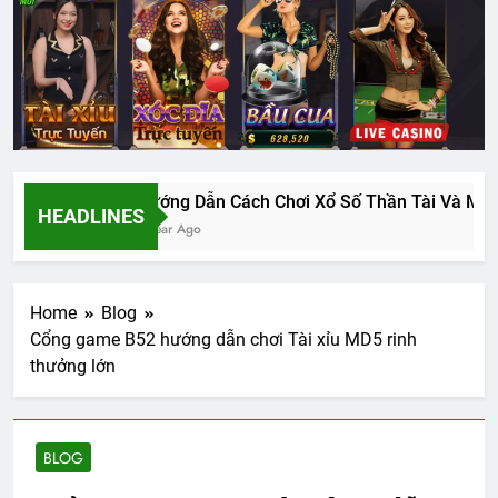
Hướng Dẫn Cách Chơi Xổ Số Thần Tài Và Mẹo D
HEADLINES
1 Year Ago
Home
Blog
Cổng game B52 hướng dẫn chơi Tài xỉu MD5 rinh
thưởng lớn
BLOG