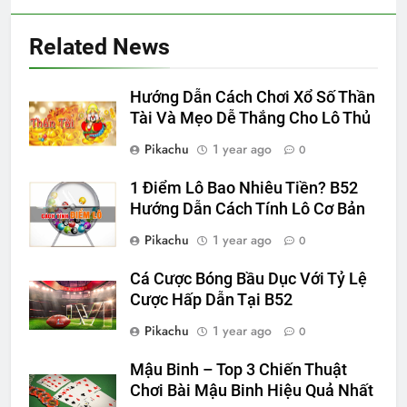
Related News
Hướng Dẫn Cách Chơi Xổ Số Thần
Tài Và Mẹo Dễ Thắng Cho Lô Thủ
Pikachu
1 year ago
0
1 Điểm Lô Bao Nhiêu Tiền? B52
Hướng Dẫn Cách Tính Lô Cơ Bản
Pikachu
1 year ago
0
Cá Cược Bóng Bầu Dục Với Tỷ Lệ
Cược Hấp Dẫn Tại B52
Pikachu
1 year ago
0
Mậu Binh – Top 3 Chiến Thuật
Chơi Bài Mậu Binh Hiệu Quả Nhất