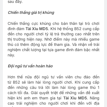
sau đây.
Chiến thắng giá trị khủng
Chiến thắng cực khủng cho bản thân tại trò chơi
đình đám
Tài Xỉu MD5
. Khi hệ thống B52 cung cấp
đến cho người chơi tỷ lệ trả thưởng cao nhất trên
thị trường hiện nay. Nhờ điểm này mà nhiều game
thủ có thêm động lực để tham gia. Và nhận về trải
nghiệm chất lượng tại tựa game đình đám bậc nhất
này.
Đội ngũ tư vấn hoàn hảo
Hơn thế nữa đội ngũ tư vấn viên chu đáo đến
từ B52 sẽ làm hài lòng người chơi. Khi cung cấp
đến những câu trả lời làm hài lòng game thủ 1
cách tối đa. Giải quyết triệt để những vấn đề xuất
hiện khi anh em tham gia tại
Tài Xỉu MD5
. Nâng
cao trải nghiệm cho người chơi khi đến với địa