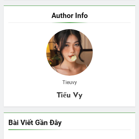
Author Info
Tieuvy
Tiểu Vy
Bài Viết Gần Đây