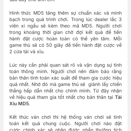
Hình thức MD5 tăng thêm sự chuẩn xác và minh
bạch trong quá trình chơi. Trong lúc dealer lắc 3
viên xí ngầu sẽ kèm theo mã MD5. Người chơi
trong khoảng thời gian chờ đợi kết quả để tiến
hành đặt cược hoàn toàn có thể yên tâm. Mỗi
game thủ sẽ có 50 giây để tiến hành đặt cược về
2 cửa tài và xỉu.
Lúc này cần phải quan sát rõ và vận dụng sự tính
toán thông minh. Người chơi nên đảm bảo rằng
bản thân tính toán xác suất để tham gia cược hiệu
quả nhất. Nhờ đó mà game thủ sẽ giành lấy chiến
thắng hấp dẫn nhất cho chính mình. Từ đây nhận
về hiệu quả tham gia tốt nhất cho bản thân tại
Tài
Xỉu MD5
.
Kết thúc ván chơi thì hệ thống ván chơi sẽ tính
toán kết quả chung cuộc. Người chơi nào đặt
cược chính xác sẽ nhận được phần thưởng tích