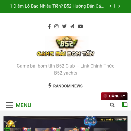
Skip
1 Điểm Lô Bao Nhiêu Tiền? B52 Hướng Dẫn Cách
to
Tính Lô Cơ Bản
content
Cá Cược Bóng Bầu Dục Với Tỷ Lệ Cược Hấp Dẫn
Tại B52
Mậu Binh – Top 3 Chiến Thuật Chơi Bài Mậu Binh
Hiệu Quả Nhất
Hướng Dẫn Cách Chơi Xổ Số Thần Tài Và Mẹo Dễ
Thắng Cho Lô Thủ
1 Điểm Lô Bao Nhiêu Tiền? B52 Hướng Dẫn Cách
Game Bài B52 Club –
Tính Lô Cơ Bản
Game bài bom tấn B52 Club – Link Chính Thức
Cá Cược Bóng Bầu Dục Với Tỷ Lệ Cược Hấp Dẫn
B52.yachts
B52.yachts
Tại B52
Mậu Binh – Top 3 Chiến Thuật Chơi Bài Mậu Binh
RANDOM NEWS
Hiệu Quả Nhất
ĐĂNG KÝ
MENU