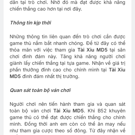
dẫn tại trò chơi. Nhờ đó mà đạt được khả năng
chiến thắng cao hơn tại nơi đây.
Thông tin kịp thời
Những thông tin liên quan đến trò chơi cần được
game thủ nắm bắt nhanh chóng. Để từ đây có thể
thỏa mãn với việc tham gia
Tài Xỉu MD5
tại sân
chơi đình đám này. Tăng khả năng người chơi
giành lấy chiến thắng tại tựa game. Nhận về giá trị
phần thưởng đỉnh cao cho chính mình tại
Tài Xỉu
MD5
đình đám nhất thị trường.
Quan sát toàn bộ ván chơi
Người chơi nên tiến hành tham gia và quan sát
toàn bộ ván chơi
Tài Xỉu MD5
. Khi B52 khuyên
game thủ có thể đạt được chiến thắng cho chính
mình. Đồng thời anh em còn có thể ăn may nếu
như tham gia cược theo số đông. Từ đây nhận về