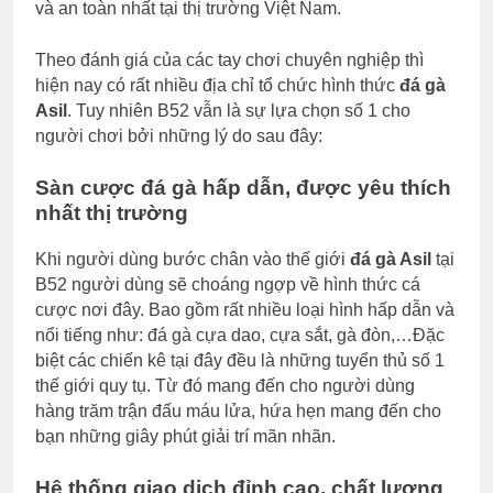
và an toàn nhất tại thị trường Việt Nam.
Theo đánh giá của các tay chơi chuyên nghiệp thì
hiện nay có rất nhiều địa chỉ tổ chức hình thức
đá gà
Asil
. Tuy nhiên B52 vẫn là sự lựa chọn số 1 cho
người chơi bởi những lý do sau đây:
Sàn cược đá gà hấp dẫn, được yêu thích
nhất thị trường
Khi người dùng bước chân vào thế giới
đá gà Asil
tại
B52 người dùng sẽ choáng ngợp về hình thức cá
cược nơi đây. Bao gồm rất nhiều loại hình hấp dẫn và
nổi tiếng như: đá gà cựa dao, cựa sắt, gà đòn,…Đặc
biệt các chiến kê tại đây đều là những tuyển thủ số 1
thế giới quy tụ. Từ đó mang đến cho người dùng
hàng trăm trận đấu máu lửa, hứa hẹn mang đến cho
bạn những giây phút giải trí mãn nhãn.
Hệ thống giao dịch đỉnh cao, chất lượng