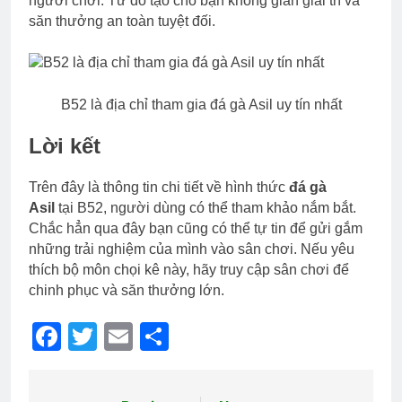
người chơi. Từ đó tạo cho bạn không gian giải trí và
săn thưởng an toàn tuyệt đối.
B52 là địa chỉ tham gia đá gà Asil uy tín nhất
Lời kết
Trên đây là thông tin chi tiết về hình thức
đá gà
Asil
tại B52, người dùng có thể tham khảo nắm bắt.
Chắc hẳn qua đây bạn cũng có thể tự tin để gửi gắm
những trải nghiệm của mình vào sân chơi. Nếu yêu
thích bộ môn chọi kê này, hãy truy cập sân chơi để
chinh phục và săn thưởng lớn.
Facebook
Twitter
Email
Share