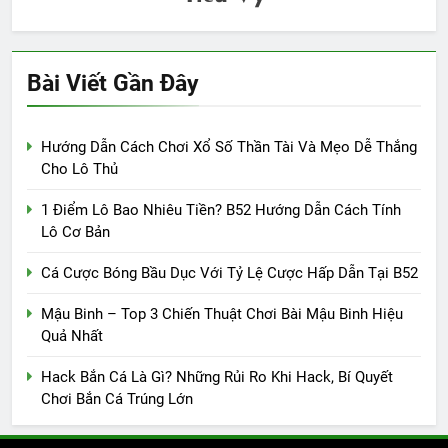
Bài Viết Gần Đây
Hướng Dẫn Cách Chơi Xổ Số Thần Tài Và Mẹo Dễ Thắng
Cho Lô Thủ
1 Điểm Lô Bao Nhiêu Tiền? B52 Hướng Dẫn Cách Tính
Lô Cơ Bản
Cá Cược Bóng Bầu Dục Với Tỷ Lệ Cược Hấp Dẫn Tại B52
Mậu Binh – Top 3 Chiến Thuật Chơi Bài Mậu Binh Hiệu
Quả Nhất
Hack Bắn Cá Là Gì? Những Rủi Ro Khi Hack, Bí Quyết
Chơi Bắn Cá Trúng Lớn