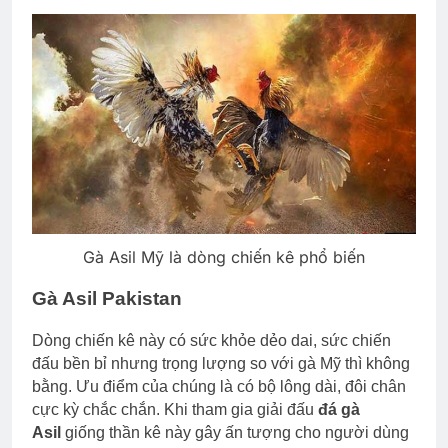
Gà Asil Mỹ là dòng chiến kê phổ biến
Gà Asil Pakistan
Dòng chiến kê này có sức khỏe dẻo dai, sức chiến
đấu bền bỉ nhưng trọng lượng so với gà Mỹ thì không
bằng. Ưu điểm của chúng là có bộ lông dài, đôi chân
cực kỳ chắc chắn. Khi tham gia giải đấu
đá gà
Asil
giống thần kê này gây ấn tượng cho người dùng