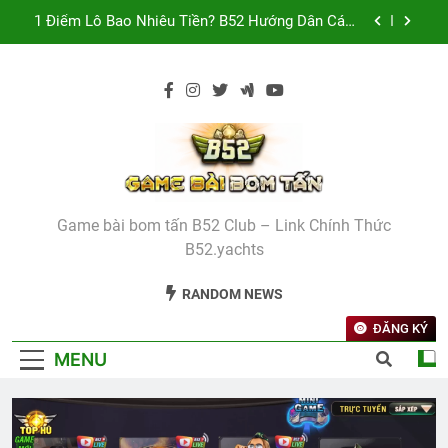
Skip
1 Điểm Lô Bao Nhiêu Tiền? B52 Hướng Dẫn Cách
to
Tính Lô Cơ Bản
content
Cá Cược Bóng Bầu Dục Với Tỷ Lệ Cược Hấp Dẫn
Tại B52
Mậu Binh – Top 3 Chiến Thuật Chơi Bài Mậu Binh
Hiệu Quả Nhất
Hướng Dẫn Cách Chơi Xổ Số Thần Tài Và Mẹo Dễ
Thắng Cho Lô Thủ
1 Điểm Lô Bao Nhiêu Tiền? B52 Hướng Dẫn Cách
Game Bài B52 Club –
Tính Lô Cơ Bản
Game bài bom tấn B52 Club – Link Chính Thức
Cá Cược Bóng Bầu Dục Với Tỷ Lệ Cược Hấp Dẫn
B52.yachts
B52.yachts
Tại B52
Mậu Binh – Top 3 Chiến Thuật Chơi Bài Mậu Binh
RANDOM NEWS
Hiệu Quả Nhất
ĐĂNG KÝ
MENU