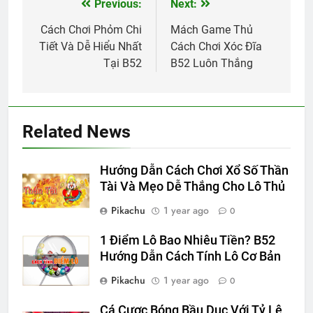
Previous:
Next:
Post
navigation
Cách Chơi Phỏm Chi
Mách Game Thủ
Tiết Và Dễ Hiểu Nhất
Cách Chơi Xóc Đĩa
Tại B52
B52 Luôn Thắng
Related News
Hướng Dẫn Cách Chơi Xổ Số Thần
Tài Và Mẹo Dễ Thắng Cho Lô Thủ
Pikachu
1 year ago
0
1 Điểm Lô Bao Nhiêu Tiền? B52
Hướng Dẫn Cách Tính Lô Cơ Bản
Pikachu
1 year ago
0
Cá Cược Bóng Bầu Dục Với Tỷ Lệ