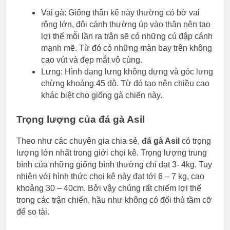
Vai gà: Giống thần kê này thường có bờ vai
rộng lớn, đôi cánh thường úp vào thân nên tạo
lợi thế mỗi lần ra trận sẽ có những cú đập cánh
mạnh mẽ. Từ đó có những màn bay trên không
cao vút và đẹp mắt vô cùng.
Lưng: Hình dạng lưng không dựng và góc lưng
chừng khoảng 45 độ. Từ đó tạo nên chiều cao
khác biệt cho giống gà chiến này.
Trọng lượng của đá gà Asil
Theo như các chuyên gia chia sẻ,
đá gà Asil
có trọng
lượng lớn nhất trong giới chọi kê. Trọng lượng trung
bình của những giống bình thường chỉ đạt 3- 4kg. Tuy
nhiên với hình thức chọi kê này đạt tới 6 – 7 kg, cao
khoảng 30 – 40cm. Bởi vậy chúng rất chiếm lợi thế
trong các trận chiến, hầu như không có đối thủ tầm cỡ
để so tài.