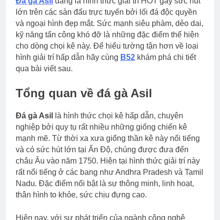
Đá gà Asil
đang là hình thức giải trí HOT gây sức hút
lớn trên các sàn đấu trực tuyến bởi lối đá độc quyền
và ngoại hình đẹp mắt. Sức mạnh siêu phàm, dẻo dai,
kỹ năng tấn công khó đỡ là những đặc điểm thể hiện
cho dòng chọi kê này. Để hiểu tường tận hơn về loại
hình giải trí hấp dẫn hãy cùng
B52
khám phá chi tiết
qua bài viết sau.
Tổng quan về đá gà Asil
Đá gà Asil
là hình thức chọi kê hấp dẫn, chuyên
nghiệp bởi quy tụ rất nhiều những giống chiến kê
mạnh mẽ. Từ thời xa xưa giống thần kê này nổi tiếng
và có sức hút lớn tại Ấn Độ, chúng được đưa đến
châu Âu vào năm 1750. Hiện tại hình thức giải trí này
rất nổi tiếng ở các bang như Andhra Pradesh và Tamil
Nadu. Đặc điểm nổi bật là sự thông minh, linh hoạt,
thân hình to khỏe, sức chịu đựng cao.
Hiện nay, với sự phát triển của ngành công nghệ