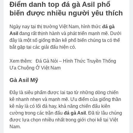
Điểm danh top đá gà Asil phổ
biến được nhiều người yêu thích
Ngày nay tại thị trường Việt Nam, hình thức
đá gà
Asil
đang rất thịnh hành và phát triển mạnh mẽ. Dưới
đây là một số giống thần kê phổ biến chúng ta có thể
bắt gặp tại các giải đấu hiện có.
Xem thêm:
Đá Gà Nòi – Hình Thức Truyền Thống
Ưa Chuộng Ở Việt Nam
Gà Asil Mỹ
Đây là siêu phẩm được lai tạo từ những dòng chiến
kê nhanh nhẹn và mạnh mẽ. Ưu điểm của giống thần
kê này là có lối đá hay, khả năng chiến đấu kiên
cường trong các trận đấu
đá gà Asil
. Đã từ lâu chúng
được lựa chọn nhiều nhất trong giới chọi kê tại Việt
Nam.