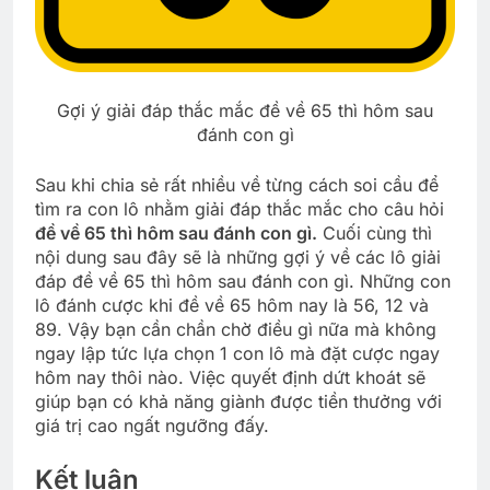
Gợi ý giải đáp thắc mắc đề về 65 thì hôm sau
đánh con gì
Sau khi chia sẻ rất nhiều về từng cách soi cầu để
tìm ra con lô nhằm giải đáp thắc mắc cho câu hỏi
đề về 65 thì hôm sau đánh con gì.
Cuối cùng thì
nội dung sau đây sẽ là những gợi ý về các lô giải
đáp đề về 65 thì hôm sau đánh con gì. Những con
lô đánh cược khi đề về 65 hôm nay là 56, 12 và
89. Vậy bạn cần chần chờ điều gì nữa mà không
ngay lập tức lựa chọn 1 con lô mà đặt cược ngay
hôm nay thôi nào. Việc quyết định dứt khoát sẽ
giúp bạn có khả năng giành được tiền thưởng với
giá trị cao ngất ngưỡng đấy.
Kết luận