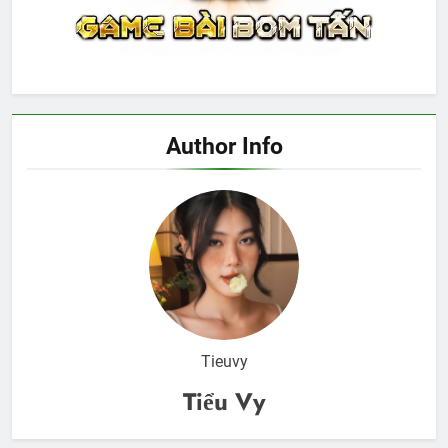
Author Info
Tieuvy
Tiểu Vy