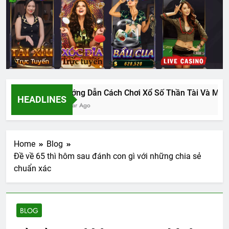
Hướng Dẫn Cách Chơi Xổ Số Thần Tài Và Mẹo D
HEADLINES
1 Year Ago
Home
Blog
Đề về 65 thì hôm sau đánh con gì với những chia sẻ
chuẩn xác
BLOG