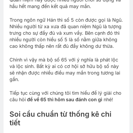
hầu hết mang đến kết quả may mắn.
Trong ngôn ngữ Hán thì số 5 còn được gọi là Ngũ.
Nhiều người từ xa xưa đã quan niệm Ngũ là tượng
trưng cho sự đầy đủ và xum vầy. Bên cạnh đó thì
nhiều người còn hiểu số 5 là số nằm giữa không
cao không thấp nên rất đủ đầy không dư thừa.
Chính vì vậy mà bộ số 65 với ý nghĩa là phát lộc
và lộc sinh. Bất kỳ ai có cơ hội sở hữu bộ số này
sẽ nhận được nhiều điều may mắn trong tương lai
gần.
Tiếp tục cùng với chúng tôi tìm hiểu để lý giải cho
câu hỏi
đề về 65 thì hôm sau đánh con gì
nhé!
Soi cầu chuẩn từ thống kê chi
tiết