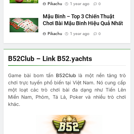
Pikachu
1 year ago
0
Mậu Binh – Top 3 Chiến Thuật
Chơi Bài Mậu Binh Hiệu Quả Nhất
Pikachu
1 year ago
0
B52Club – Link B52.yachts
Game bài bom tấn
B52Club
là một nền tảng trò
chơi trực tuyến phổ biến tại Việt Nam. Nó cung cấp
một loạt các trò chơi bài đa dạng như Tiến Lên
Miền Nam, Phỏm, Tá Lả, Poker và nhiều trò chơi
khác.