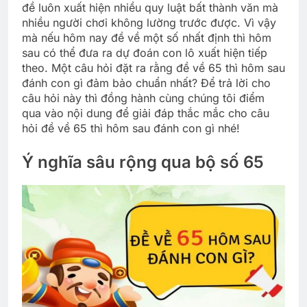
đề luôn xuất hiện nhiều quy luật bất thành văn mà
nhiều người chơi không lường trước được. Vì vậy
mà nếu hôm nay đề về một số nhất định thì hôm
sau có thể đưa ra dự đoán con lô xuất hiện tiếp
theo. Một câu hỏi đặt ra rằng đề về 65 thì hôm sau
đánh con gì đảm bảo chuẩn nhất? Để trả lời cho
câu hỏi này thì đồng hành cùng chúng tôi điểm
qua vào nội dung để giải đáp thắc mắc cho câu
hỏi đề về 65 thì hôm sau đánh con gì nhé!
Ý nghĩa sâu rộng qua bộ số 65