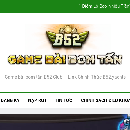
1 Điểm Lô Bao Nhiêu Tiền
Cá Cược Bóng Bầu
Mậu Binh – Top 3 Chiến T
Hướng Dẫn Cách Chơi Xổ Số 
1 Điểm Lô Bao Nhiêu Tiền
Cá Cược Bóng Bầu
e Bài B52 Club – B52
Game bài bom tấn B52 Club – Link Chính Thức B52.yachts
Mậu Binh – Top 3 Chiến T
ĐĂNG KÝ
NẠP RÚT
TIN TỨC
CHÍNH SÁCH ĐIỀU KHO