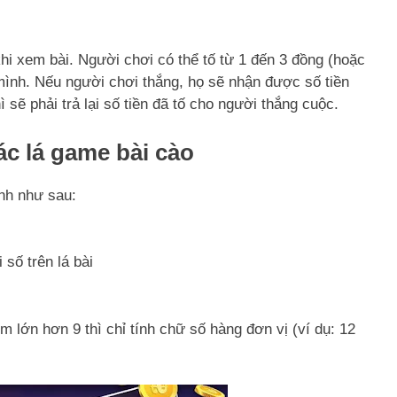
khi xem bài. Người chơi có thể tố từ 1 đến 3 đồng (hoặc
mình. Nếu người chơi thắng, họ sẽ nhận được số tiền
sẽ phải trả lại số tiền đã tố cho người thắng cuộc.
các lá game bài cào
nh như sau:
số trên lá bài
lớn hơn 9 thì chỉ tính chữ số hàng đơn vị (ví dụ: 12