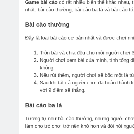
Game bài cào
có rất nhiều biến thể khác nhau, t
nhất: bài cào thường, bài cào ba lá và bài cào tố
Bài cào thường
Đây là loại bài cào cơ bản nhất và được chơi nh
Trộn bài và chia đều cho mỗi người chơi 3 
Người chơi xem bài của mình, tính tổng đ
không.
Nếu rút thêm, người chơi sẽ bốc một lá từ
Sau khi tất cả người chơi đã hoàn thành l
với 9 điểm sẽ thắng.
Bài cào ba lá
Tương tự như bài cào thường, nhưng người chơi 
làm cho trò chơi trở nên khó hơn và đòi hỏi ngườ