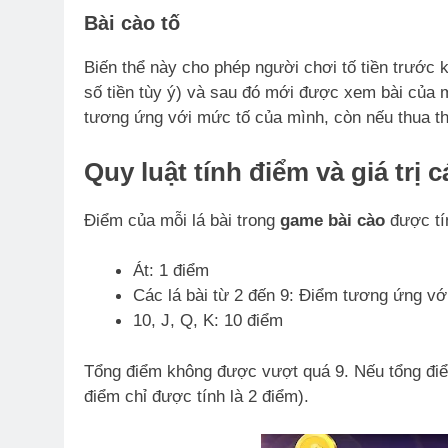
Bài cào tố
Biến thể này cho phép người chơi tố tiền trước 
số tiền tùy ý) và sau đó mới được xem bài của 
tương ứng với mức tố của mình, còn nếu thua thì 
Quy luật tính điểm và giá trị 
Điểm của mỗi lá bài trong
game bài cào
được tí
Át: 1 điểm
Các lá bài từ 2 đến 9: Điểm tương ứng với 
10, J, Q, K: 10 điểm
Tổng điểm không được vượt quá 9. Nếu tổng điểm 
điểm chỉ được tính là 2 điểm).