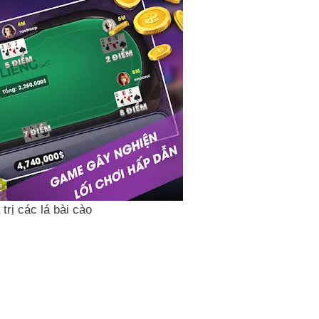
trị các lá bài cào