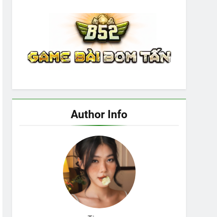
Author Info