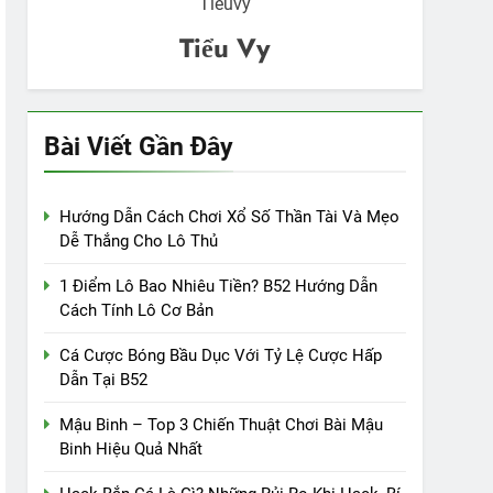
Tieuvy
Tiểu Vy
Bài Viết Gần Đây
Hướng Dẫn Cách Chơi Xổ Số Thần Tài Và Mẹo
Dễ Thắng Cho Lô Thủ
1 Điểm Lô Bao Nhiêu Tiền? B52 Hướng Dẫn
Cách Tính Lô Cơ Bản
Cá Cược Bóng Bầu Dục Với Tỷ Lệ Cược Hấp
Dẫn Tại B52
Mậu Binh – Top 3 Chiến Thuật Chơi Bài Mậu
Binh Hiệu Quả Nhất