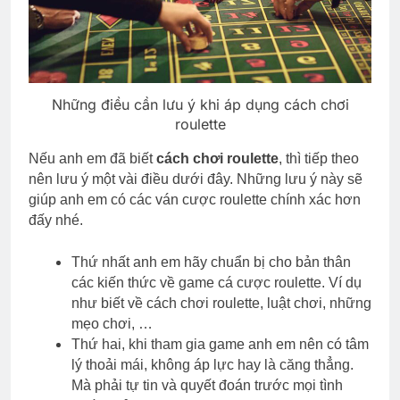
Những điều cần lưu ý khi áp dụng cách chơi
roulette
Nếu anh em đã biết
cách chơi roulette
, thì tiếp theo
nên lưu ý một vài điều dưới đây. Những lưu ý này sẽ
giúp anh em có các ván cược roulette chính xác hơn
đấy nhé.
Thứ nhất anh em hãy chuẩn bị cho bản thân
các kiến thức về game cá cược roulette. Ví dụ
như biết về cách chơi roulette, luật chơi, những
mẹo chơi, …
Thứ hai, khi tham gia game anh em nên có tâm
lý thoải mái, không áp lực hay là căng thẳng.
Mà phải tự tin và quyết đoán trước mọi tình