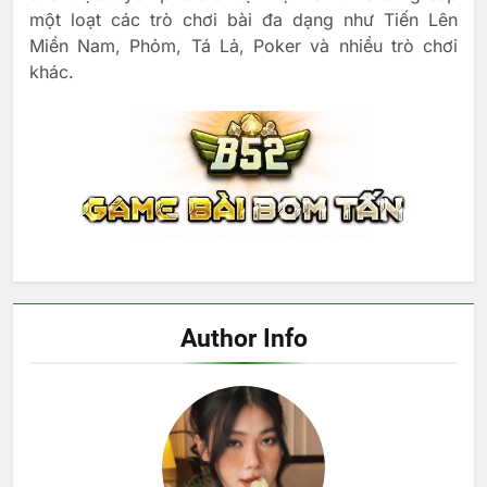
một loạt các trò chơi bài đa dạng như Tiến Lên
Miền Nam, Phỏm, Tá Lả, Poker và nhiều trò chơi
khác.
Author Info