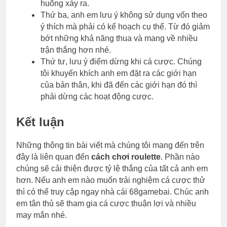
huống xảy ra.
Thứ ba, anh em lưu ý không sử dụng vốn theo
ý thích mà phải có kế hoạch cụ thể. Từ đó giảm
bớt những khả năng thua và mang về nhiều
trận thắng hơn nhé.
Thứ tư, lưu ý điểm dừng khi cá cược. Chúng
tôi khuyến khích anh em đặt ra các giới hạn
của bản thân, khi đã đến các giới hạn đó thì
phải dừng các hoạt động cược.
Kết luận
Những thông tin bài viết mà chúng tôi mang đến trên
đây là liên quan đến
cách chơi roulette
. Phần nào
chúng sẽ cải thiện được tỷ lệ thắng của tất cả anh em
hơn. Nếu anh em nào muốn trải nghiệm cá cược thử
thì có thể truy cập ngay nhà cái 68gamebai. Chúc anh
em tân thủ sẽ tham gia cá cược thuận lợi và nhiều
may mắn nhé.