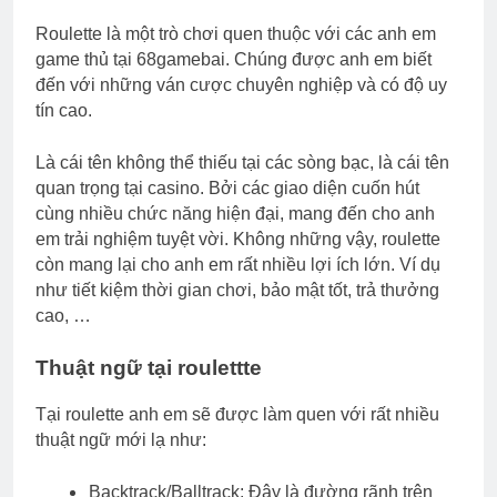
Roulette là một trò chơi quen thuộc với các anh em
game thủ tại 68gamebai. Chúng được anh em biết
đến với những ván cược chuyên nghiệp và có độ uy
tín cao.
Là cái tên không thể thiếu tại các sòng bạc, là cái tên
quan trọng tại casino. Bởi các giao diện cuốn hút
cùng nhiều chức năng hiện đại, mang đến cho anh
em trải nghiệm tuyệt vời. Không những vậy, roulette
còn mang lại cho anh em rất nhiều lợi ích lớn. Ví dụ
như tiết kiệm thời gian chơi, bảo mật tốt, trả thưởng
cao, …
Thuật ngữ tại roulettte
Tại roulette anh em sẽ được làm quen với rất nhiều
thuật ngữ mới lạ như:
Backtrack/Balltrack: Đây là đường rãnh trên