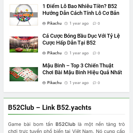
1 Điểm Lô Bao Nhiêu Tiền? B52
Hướng Dẫn Cách Tính Lô Cơ Bản
Pikachu
1 year ago
0
Cá Cược Bóng Bầu Dục Với Tỷ Lệ
Cược Hấp Dẫn Tại B52
Pikachu
1 year ago
0
Mậu Binh – Top 3 Chiến Thuật
Chơi Bài Mậu Binh Hiệu Quả Nhất
Pikachu
1 year ago
0
B52Club – Link B52.yachts
Game bài bom tấn
B52Club
là một nền tảng trò
chơi trực tuyến phổ biến tại Việt Nam. Nó cung cấp