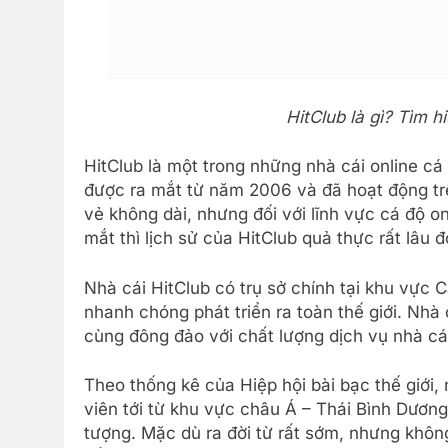
HitClub là gì? Tìm h
HitClub là một trong những nhà cái online cá
được ra mắt từ năm 2006 và đã hoạt động trê
vẻ không dài, nhưng đối với lĩnh vực cá độ 
mắt thì lịch sử của HitClub quả thực rất lâu đ
Nhà cái HitClub có trụ sở chính tại khu vực 
nhanh chóng phát triển ra toàn thế giới. Nhà
cùng đông đảo với chất lượng dịch vụ nhà cái
Theo thống kê của Hiệp hội bài bạc thế giới, 
viên tới từ khu vực châu Á – Thái Bình Dươn
tượng. Mặc dù ra đời từ rất sớm, nhưng không