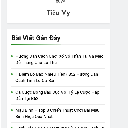
Tieuvy
Tiểu Vy
Bài Viết Gần Đây
Hướng Dẫn Cách Chơi Xổ Số Thần Tài Và Mẹo
Dễ Thắng Cho Lô Thủ
1 Điểm Lô Bao Nhiêu Tiền? B52 Hướng Dẫn
Cách Tính Lô Cơ Bản
Cá Cược Bóng Bầu Dục Với Tỷ Lệ Cược Hấp
Dẫn Tại B52
Mậu Binh – Top 3 Chiến Thuật Chơi Bài Mậu
Binh Hiệu Quả Nhất