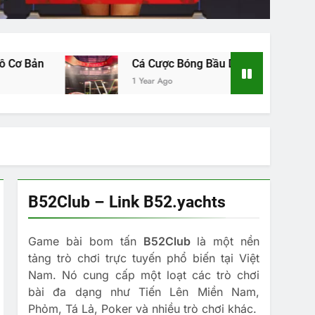
Cá Cược Bóng Bầu Dục Với Tỷ Lệ Cược Hấp Dẫn Tại 
1 Year Ago
B52Club – Link B52.yachts
Game bài bom tấn
B52Club
là một nền
tảng trò chơi trực tuyến phổ biến tại Việt
Nam. Nó cung cấp một loạt các trò chơi
bài đa dạng như Tiến Lên Miền Nam,
Phỏm, Tá Lả, Poker và nhiều trò chơi khác.