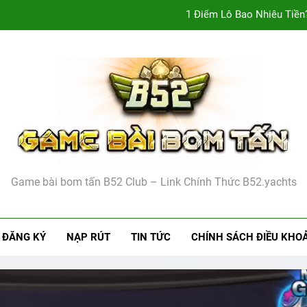
1 Điểm Lô Bao Nhiêu Tiền
Cá Cược Bóng Bầu
Mậu Binh – Top 3 Chiến T
Hướng Dẫn Cách Chơi Xổ Số 
1 Điểm Lô Bao Nhiêu Tiền
Cá Cược Bóng Bầu
e Bài B52 Club – B52
Game bài bom tấn B52 Club – Link Chính Thức B52.yachts
Mậu Binh – Top 3 Chiến T
ĐĂNG KÝ
NẠP RÚT
TIN TỨC
CHÍNH SÁCH ĐIỀU KHO