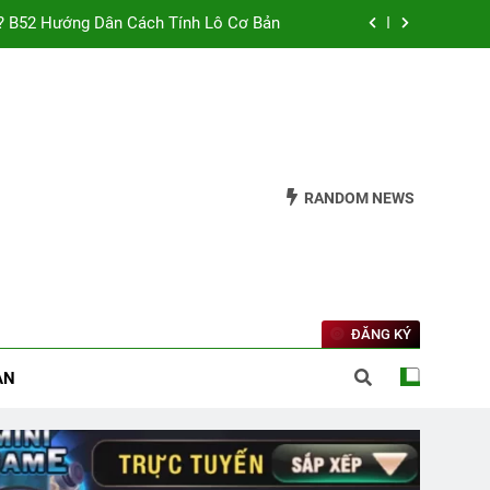
? B52 Hướng Dẫn Cách Tính Lô Cơ Bản
 Dục Với Tỷ Lệ Cược Hấp Dẫn Tại B52
huật Chơi Bài Mậu Binh Hiệu Quả Nhất
Thần Tài Và Mẹo Dễ Thắng Cho Lô Thủ
RANDOM NEWS
? B52 Hướng Dẫn Cách Tính Lô Cơ Bản
 Dục Với Tỷ Lệ Cược Hấp Dẫn Tại B52
.yachts
huật Chơi Bài Mậu Binh Hiệu Quả Nhất
ĐĂNG KÝ
ẢN