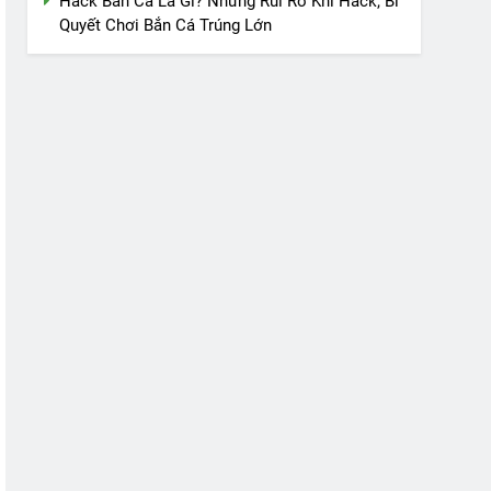
Hack Bắn Cá Là Gì? Những Rủi Ro Khi Hack, Bí
Quyết Chơi Bắn Cá Trúng Lớn