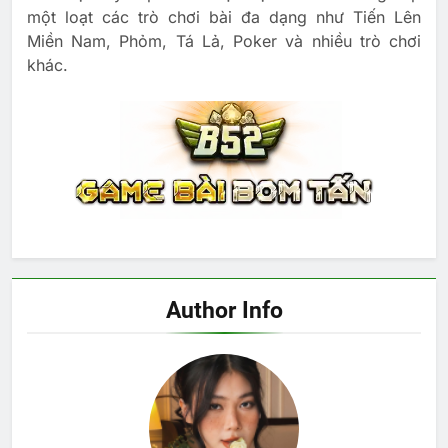
Author Info
Tieuvy
Tiểu Vy