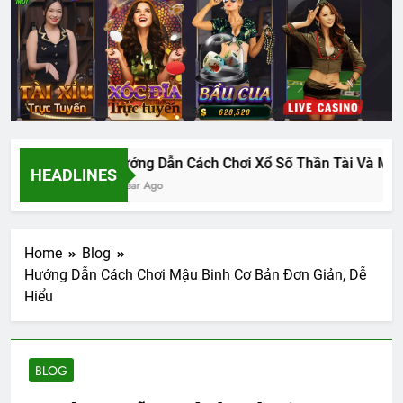
Hướng Dẫn Cách Chơi Xổ Số Thần Tài Và Mẹo D
HEADLINES
1 Year Ago
Home
Blog
Hướng Dẫn Cách Chơi Mậu Binh Cơ Bản Đơn Giản, Dễ
Hiểu
BLOG