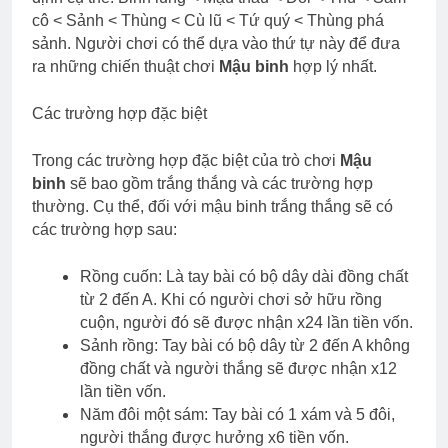
thường. Cụ thể, đối với mậu binh trắng thắng sẽ có
các trường hợp sau:
Rồng cuốn: Là tay bài có bộ dây dài đồng chất
từ 2 đến A. Khi có người chơi sở hữu rồng
cuộn, người đó sẽ được nhận x24 lần tiền vốn.
Sảnh rồng: Tay bài có bộ dây từ 2 đến A không
đồng chất và người thắng sẽ được nhận x12
lần tiền vốn.
Năm đôi một sám: Tay bài có 1 xám và 5 đôi,
người thắng được hưởng x6 tiền vốn.
Lục phé bôn: Đây là thuật ngữ trong bài
Mậu
binh
để chỉ dây bài có 6 đôi và 1 lá bài lẻ. x3
tiền vốn sẽ là số tiền thưởng dành cho game
thủ sở hữu lục phé bôn.
Ba thùng: Có 3 thùng trong 3 chi thì anh em sẽ
lập tức được nhận x3 tiền vốn đã đặt.
Ba sảnh: Sở hữu 3 sảnh trong 3 chi được gọi
là ba sảnh và mức thưởng tương đương với