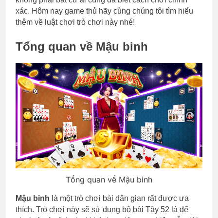
xác. Hôm nay game thủ hãy cùng chúng tôi tìm hiểu
thêm về luật chơi trò chơi này nhé!
Tổng quan về Mậu binh
Tổng quan về Mậu binh
Mậu binh
là một trò chơi bài dân gian rất được ưa
thích. Trò chơi này sẽ sử dụng bộ bài Tây 52 lá để