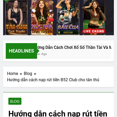
Hướng Dẫn Cách Chơi Xổ Số Thần Tài Và Mẹo D
HEADLINES
1 Year Ago
Home
Blog
Hướng dẫn cách nạp rút tiền B52 Club cho tân thủ
BLOG
Hướng dẫn cách nạp rút tiền