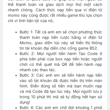
thể thanh toán và giao dịch mọi thứ một cách
nhanh chóng. Cách thức nạp tiền qua ví điện tử
momo này cũng được rất nhiều game thủ lựa chọn
chỉ vì tính tiện lợi của nó.
Bước 1: Tất cả anh em sẽ chọn phương thức
thanh toán nạp tiền cược bằng ví điện tử
Momo, giao diện lúc này sẽ hiển thị thông
tin tài khoản đại diện cho cổng game B52.
Bước 2: Mọi người tiến hành Tạo Code ở
phía bên phải của box nạp tiền hoặc người
chơi có thể quét mã QR để tiến hành nạp
nhanh các thao tác.
Bước 3: Các anh em sẽ tiến hành nạp tiền
vào số tài khoản đã được hiển thị trên màn
hình. Điền đúng số tiền mà bạn muốn nạp
và mã Code đã tạo lúc nãy. Mọi người lưu ý
trong 10 phút thì mã sẽ tự động hết hạn sử
dụng!
Bước 4: Các anh em chờ đợi khoảng 1 phút