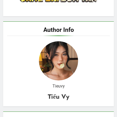
Author Info
Tieuvy
Tiểu Vy