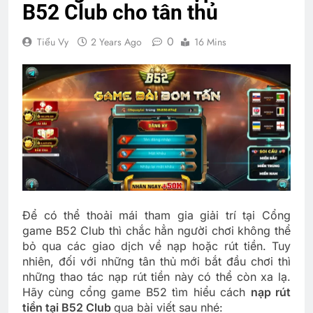
B52 Club cho tân thủ
0
Tiểu Vy
2 Years Ago
16 Mins
Để có thể thoải mái tham gia giải trí tại
Cổng
game B52 Club
thì chắc hẳn người chơi không thể
bỏ qua các giao dịch về nạp hoặc rút tiền. Tuy
nhiên, đối với những tân thủ mới bắt đầu chơi thì
những thao tác nạp rút tiền này có thể còn xa lạ.
Hãy cùng cổng game B52 tìm hiểu cách
nạp rút
tiền tại
B52 Club
qua bài viết sau nhé: