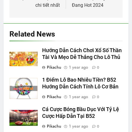
chi tiết nhất
Đang Hot 2024
Related News
Hướng Dẫn Cách Chơi Xổ Số Thần
Tài Và Mẹo Dễ Thắng Cho Lô Thủ
Pikachu
1 year ago
0
1 Điểm Lô Bao Nhiêu Tiền? B52
Hướng Dẫn Cách Tính Lô Cơ Bản
Pikachu
1 year ago
0
Cá Cược Bóng Bầu Dục Với Tỷ Lệ
Cược Hấp Dẫn Tại B52
Pikachu
1 year ago
0