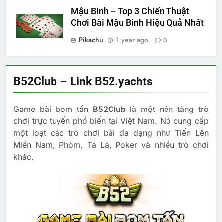
Mậu Binh – Top 3 Chiến Thuật
Chơi Bài Mậu Binh Hiệu Quả Nhất
Pikachu
1 year ago
0
B52Club – Link B52.yachts
Game bài bom tấn
B52Club
là một nền tảng trò
chơi trực tuyến phổ biến tại Việt Nam. Nó cung cấp
một loạt các trò chơi bài đa dạng như Tiến Lên
Miền Nam, Phỏm, Tá Lả, Poker và nhiều trò chơi
khác.