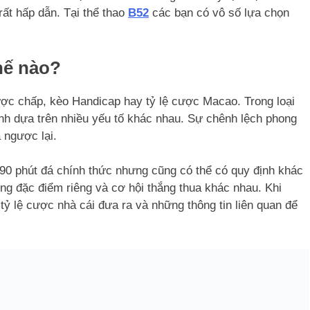
ất hấp dẫn. Tại thể thao
B52
các bạn có vô số lựa chọn
hế nào?
ợc chấp, kèo Handicap hay tỷ lệ cược Macao. Trong loại
ịnh dựa trên nhiều yếu tố khác nhau. Sự chênh lệch phong
à ngược lại.
90 phút đá chính thức nhưng cũng có thể có quy định khác
ững đặc điểm riêng và cơ hội thắng thua khác nhau. Khi
ỷ lệ cược nhà cái đưa ra và những thông tin liên quan để