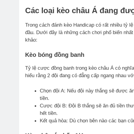
Các loại kèo châu Á đang đượ
Trong cách đánh kèo Handicap có rất nhiều tỷ l
đầu. Dưới đây là những cách chơi phổ biến nhất 
khảo:
Kèo bóng đồng banh
Tỷ lệ cược đồng banh trong kèo châu Á có nghĩa
hiểu rằng 2 đội đang có đẳng cấp ngang nhau vớ
Chọn đội A: Nếu đội này thắng sẽ được ăn
tiền.
Cược đội B: Đội B thắng sẽ ăn đủ tiền thư
hết tiền.
Kết quả hòa: Dù chọn bên nào các bạn cũ