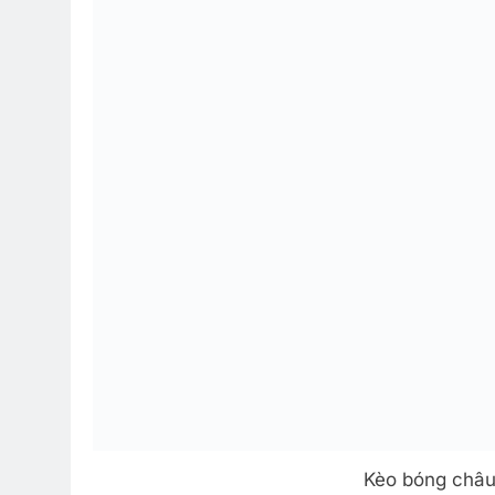
Kèo bóng châu