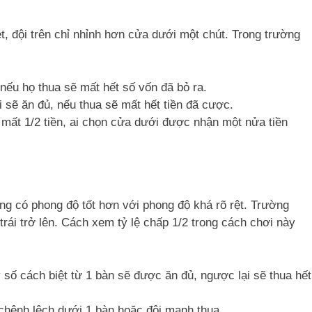
t, đội trên chỉ nhỉnh hơn cửa dưới một chút. Trong trường
 nếu họ thua sẽ mất hết số vốn đã bỏ ra.
 sẽ ăn đủ, nếu thua sẽ mất hết tiền đã cược.
 mất 1/2 tiền, ai chọn cửa dưới được nhận một nửa tiền
ng có phong độ tốt hơn với phong độ khá rõ rệt. Trường
trái trở lên. Cách xem tỷ lệ chấp 1/2 trong cách chơi này
 số cách biệt từ 1 bàn sẽ được ăn đủ, ngược lại sẽ thua hết
chênh lệch dưới 1 bàn hoặc đội mạnh thua.