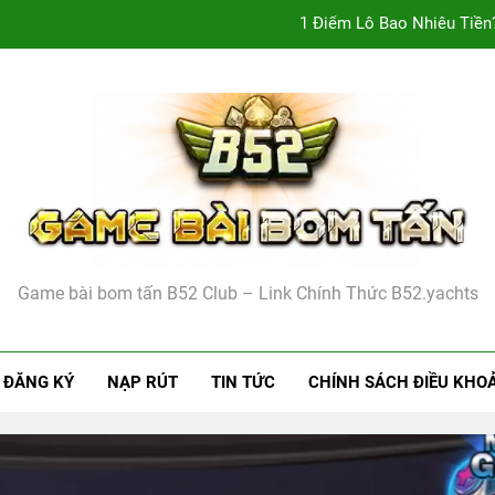
1 Điểm Lô Bao Nhiêu Tiền
Cá Cược Bóng Bầu
Mậu Binh – Top 3 Chiến T
Hướng Dẫn Cách Chơi Xổ Số 
1 Điểm Lô Bao Nhiêu Tiền
Cá Cược Bóng Bầu
e Bài B52 Club – B52
Game bài bom tấn B52 Club – Link Chính Thức B52.yachts
Mậu Binh – Top 3 Chiến T
ĐĂNG KÝ
NẠP RÚT
TIN TỨC
CHÍNH SÁCH ĐIỀU KHO