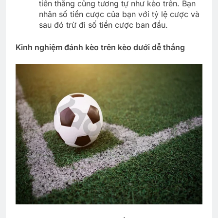
tiền thắng cũng tương tự như kèo trên. Bạn
nhân số tiền cược của bạn với tỷ lệ cược và
sau đó trừ đi số tiền cược ban đầu.
Kinh nghiệm đánh kèo trên kèo dưới dễ thắng