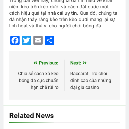
Trong bài viết này, chúng ta đã tìm hiểu về khái
niệm kèo trên kèo dưới và cách đặt cược một
cách hiệu quả tại
nhà cái uy tín
. Qua đó, chúng ta
đã nhận thấy rằng kèo trên kèo dưới mang lại sự
linh hoạt và thú vị cho người chơi bóng đá.
Facebook
Twitter
Email
Share
Previous:
Next:
Post
navigation
Chia sẻ cách xả kèo
Baccarat: Trò chơi
bóng đá cực chuẩn
đỉnh cao của những
hạn chế rủi ro
đại gia casino
Related News