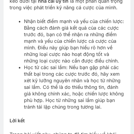
kèo dưới tại
nhà cái uy tín
là một phần quan trọng
trong việc phát triển kỹ năng cá cược của mình.
Nhận biết điểm mạnh và yếu của chiến lược:
Bằng cách đánh giá kết quả của các cược
trước đó, bạn có thể nhận ra những điểm
mạnh và yếu của chiến lược cá cược của
mình. Điều này giúp bạn hiểu rõ hơn về
những loại cược nào hoạt động tốt và
những loại cược nào cần được điều chỉnh.
Học từ các sai lầm: Nếu bạn gặp phải các
thất bại trong các cược trước đó, hãy xem
xét kỹ lưỡng nguyên nhân và học từ những
sai lầm. Có thể là do thiếu thông tin, đánh
giá không chính xác, hoặc chiến lược không
phù hợp. Học từ những sai lầm giúp bạn
tránh tái lặp chúng trong tương lai.
Lời kết