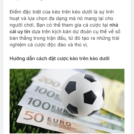
Điểm đặc biệt của kèo trên kèo dưới là sự linh
hoạt và lựa chọn đa dạng mà nó mang lại cho
người chơi. Bạn có thể tham gia cá cược tại
nhà
cái uy tín
dựa trên kịch bản dự đoán cụ thể về số
bàn thắng trong trận đấu, từ đó tạo ra những trải
nghiệm cá cược độc đáo và thú vị.
Hướng dẫn cách đặt cược kèo trên kèo dưới