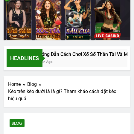
Hướng Dẫn Cách Chơi Xổ Số Thần Tài Và Mẹo Dễ
HEADLINES
1 Year Ago
Home
Blog
Kèo trên kèo dưới là là gì? Tham khảo cách đặt kèo
hiệu quả
BLOG