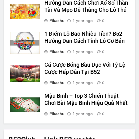
Hướng Dẫn Cách Chơi Xổ Số Thần
Tài Và Mẹo Dễ Thắng Cho Lô Thủ
Pikachu
1 year ago
0
1 Điểm Lô Bao Nhiêu Tiền? B52
Hướng Dẫn Cách Tính Lô Cơ Bản
Pikachu
1 year ago
0
Cá Cược Bóng Bầu Dục Với Tỷ Lệ
Cược Hấp Dẫn Tại B52
Pikachu
1 year ago
0
Mậu Binh – Top 3 Chiến Thuật
Chơi Bài Mậu Binh Hiệu Quả Nhất
Pikachu
1 year ago
0