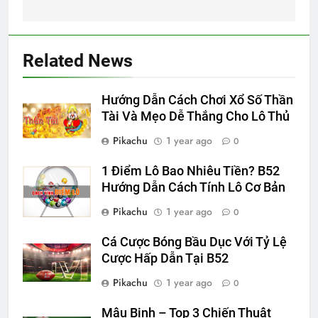
Related News
Hướng Dẫn Cách Chơi Xổ Số Thần
Tài Và Mẹo Dễ Thắng Cho Lô Thủ
Pikachu
1 year ago
0
1 Điểm Lô Bao Nhiêu Tiền? B52
Hướng Dẫn Cách Tính Lô Cơ Bản
Pikachu
1 year ago
0
Cá Cược Bóng Bầu Dục Với Tỷ Lệ
Cược Hấp Dẫn Tại B52
Pikachu
1 year ago
0
Mậu Binh – Top 3 Chiến Thuật