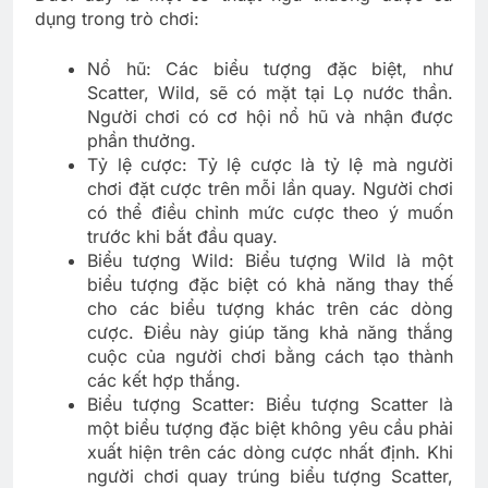
dụng trong trò chơi:
Nổ hũ: Các biểu tượng đặc biệt, như
Scatter, Wild, sẽ có mặt tại Lọ nước thần.
Người chơi có cơ hội nổ hũ và nhận được
phần thưởng.
Tỷ lệ cược: Tỷ lệ cược là tỷ lệ mà người
chơi đặt cược trên mỗi lần quay. Người chơi
có thể điều chỉnh mức cược theo ý muốn
trước khi bắt đầu quay.
Biểu tượng Wild: Biểu tượng Wild là một
biểu tượng đặc biệt có khả năng thay thế
cho các biểu tượng khác trên các dòng
cược. Điều này giúp tăng khả năng thắng
cuộc của người chơi bằng cách tạo thành
các kết hợp thắng.
Biểu tượng Scatter: Biểu tượng Scatter là
một biểu tượng đặc biệt không yêu cầu phải
xuất hiện trên các dòng cược nhất định. Khi
người chơi quay trúng biểu tượng Scatter,