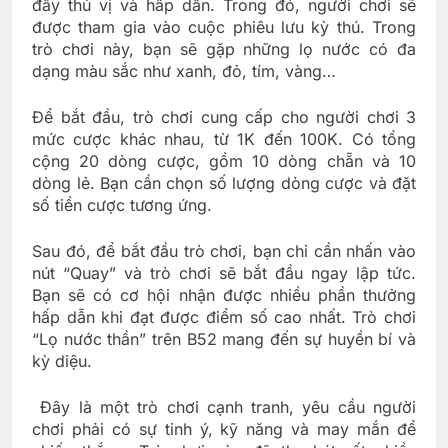
đầy thú vị và hấp dẫn. Trong đó, người chơi sẽ
được tham gia vào cuộc phiêu lưu kỳ thú. Trong
trò chơi này, bạn sẽ gặp những lọ nước có đa
dạng màu sắc như xanh, đỏ, tím, vàng…
Để bắt đầu, trò chơi cung cấp cho người chơi 3
mức cược khác nhau, từ 1K đến 100K. Có tổng
cộng 20 dòng cược, gồm 10 dòng chẵn và 10
dòng lẻ. Bạn cần chọn số lượng dòng cược và đặt
số tiền cược tương ứng.
Sau đó, để bắt đầu trò chơi, bạn chỉ cần nhấn vào
nút “Quay” và trò chơi sẽ bắt đầu ngay lập tức.
Bạn sẽ có cơ hội nhận được nhiều phần thưởng
hấp dẫn khi đạt được điểm số cao nhất. Trò chơi
“Lọ nước thần” trên B52 mang đến sự huyền bí và
kỳ diệu.
Đây là một trò chơi cạnh tranh, yêu cầu người
chơi phải có sự tinh ý, kỹ năng và may mắn để