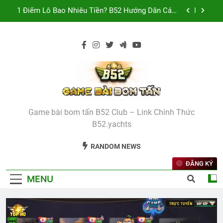
Skip
Cá Cược Bóng Bầu Dục Với Tỷ Lệ Cược Hấp Dẫn
to
Tại B52
content
Mậu Binh – Top 3 Chiến Thuật Chơi Bài Mậu Binh
Hiệu Quả Nhất
Hướng Dẫn Cách Chơi Xổ Số Thần Tài Và Mẹo Dễ
Thắng Cho Lô Thủ
1 Điểm Lô Bao Nhiêu Tiền? B52 Hướng Dẫn Cách
Tính Lô Cơ Bản
Cá Cược Bóng Bầu Dục Với Tỷ Lệ Cược Hấp Dẫn
Game Bài B52 Club –
Tại B52
Game bài bom tấn B52 Club – Link Chính Thức
Mậu Binh – Top 3 Chiến Thuật Chơi Bài Mậu Binh
B52.yachts
B52.yachts
Hiệu Quả Nhất
RANDOM NEWS
ĐĂNG KÝ
MENU