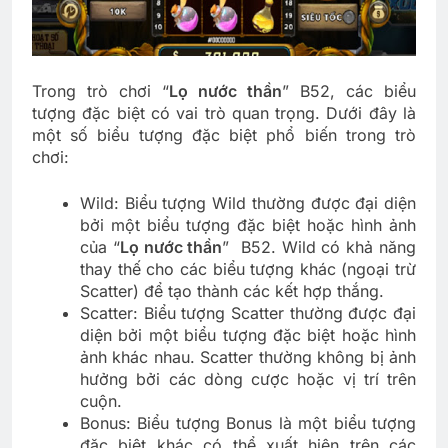
Trong trò chơi “
Lọ nước thần
” B52, các biểu
tượng đặc biệt có vai trò quan trọng. Dưới đây là
một số biểu tượng đặc biệt phổ biến trong trò
chơi:
Wild: Biểu tượng Wild thường được đại diện
bởi một biểu tượng đặc biệt hoặc hình ảnh
của “
Lọ nước thần
” B52. Wild có khả năng
thay thế cho các biểu tượng khác (ngoại trừ
Scatter) để tạo thành các kết hợp thắng.
Scatter: Biểu tượng Scatter thường được đại
diện bởi một biểu tượng đặc biệt hoặc hình
ảnh khác nhau. Scatter thường không bị ảnh
hưởng bởi các dòng cược hoặc vị trí trên
cuộn.
Bonus: Biểu tượng Bonus là một biểu tượng
đặc biệt khác có thể xuất hiện trên các