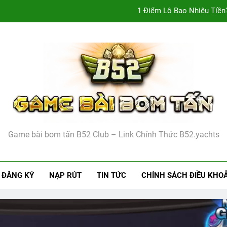
1 Điểm Lô Bao Nhiêu Tiền
Cá Cược Bóng Bầu
Mậu Binh – Top 3 Chiến T
Hướng Dẫn Cách Chơi Xổ Số 
1 Điểm Lô Bao Nhiêu Tiền
Cá Cược Bóng Bầu
e Bài B52 Club – B52
Game bài bom tấn B52 Club – Link Chính Thức B52.yachts
Mậu Binh – Top 3 Chiến T
ĐĂNG KÝ
NẠP RÚT
TIN TỨC
CHÍNH SÁCH ĐIỀU KHO