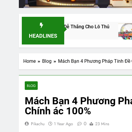
Tài Và Mẹo Dễ Thắng Cho Lô Thủ
1 Điểm Lô 
1 Year Ago
HEADLINES
Home
Blog
Mách Bạn 4 Phương Pháp Tính Đề 
BLOG
Mách Bạn 4 Phương Phá
Chính ác 100%
0
Pikachu
1 Year Ago
23 Mins