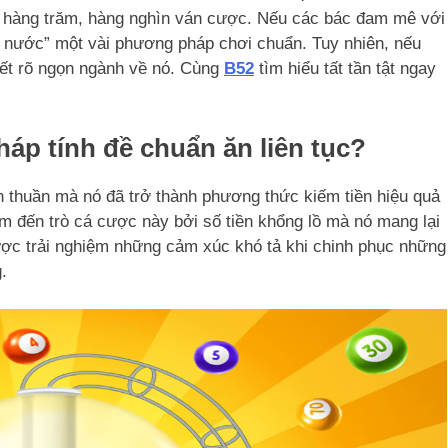
từ hàng trăm, hàng nghìn ván cược. Nếu các bác đam mê với
ch nước” một vài phương pháp chơi chuẩn. Tuy nhiên, nếu
ết rõ ngọn ngành về nó. Cùng
B52
tìm hiểu tất tần tật ngay
áp tính đề chuẩn ăn liên tục?
đơn thuần mà nó đã trở thành phương thức kiếm tiền hiệu quả
m đến trò cá cược này bởi số tiền khổng lồ mà nó mang lại
ược trải nghiệm những cảm xúc khó tả khi chinh phục những
.