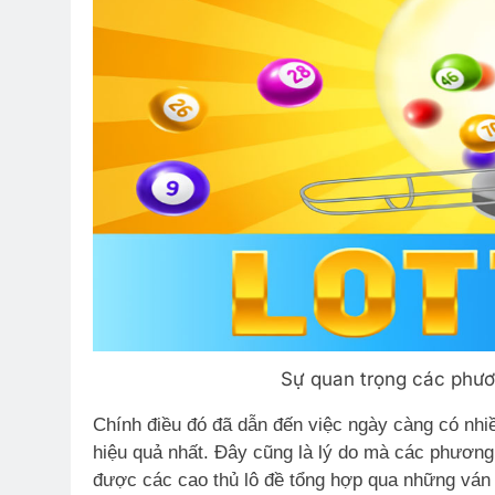
Sự quan trọng các phươn
Chính điều đó đã dẫn đến việc ngày càng có nhi
hiệu quả nhất. Đây cũng là lý do mà các phương
được các cao thủ lô đề tổng hợp qua những ván