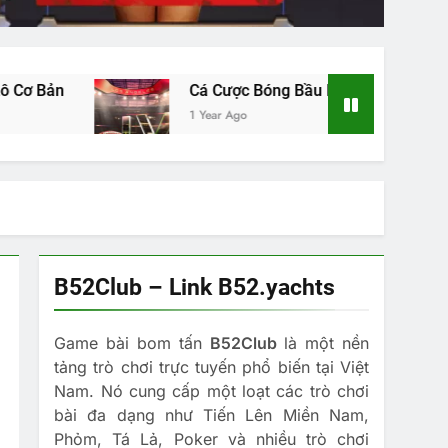
Cá Cược Bóng Bầu Dục Với Tỷ Lệ Cược Hấp Dẫn Tại B5
1 Year Ago
B52Club – Link B52.yachts
Game bài bom tấn
B52Club
là một nền
tảng trò chơi trực tuyến phổ biến tại Việt
Nam. Nó cung cấp một loạt các trò chơi
bài đa dạng như Tiến Lên Miền Nam,
Phỏm, Tá Lả, Poker và nhiều trò chơi