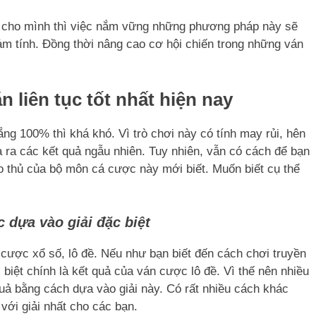
ng cho mình thì việc nắm vững những phương pháp này sẽ
cảm tính. Đồng thời nâng cao cơ hội chiến trong những ván
 liên tục tốt nhất hiện nay
ng 100% thì khá khó. Vì trò chơi này có tính may rủi, hên
a ra các kết quả ngẫu nhiên. Tuy nhiên, vẫn có cách để bạn
o thủ của bộ môn cá cược này mới biết. Muốn biết cụ thể
 dựa vào giải đặc biệt
n cược xổ số, lô đề. Nếu như bạn biết đến cách chơi truyền
 biệt chính là kết quả của ván cược lô đề. Vì thế nên nhiều
uả bằng cách dựa vào giải này. Có rất nhiều cách khác
với giải nhất cho các bạn.