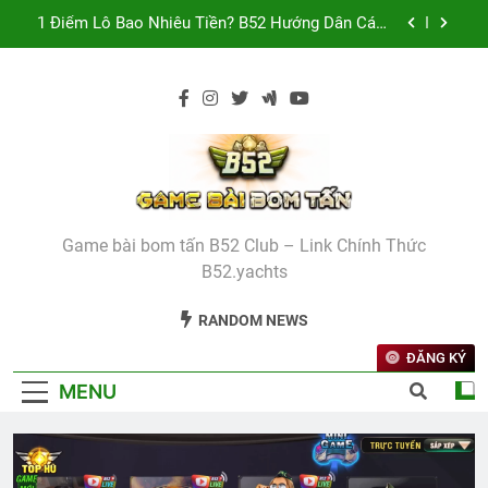
Skip
1 Điểm Lô Bao Nhiêu Tiền? B52 Hướng Dẫn Cách
to
Tính Lô Cơ Bản
content
Cá Cược Bóng Bầu Dục Với Tỷ Lệ Cược Hấp Dẫn
Tại B52
Mậu Binh – Top 3 Chiến Thuật Chơi Bài Mậu Binh
Hiệu Quả Nhất
Hướng Dẫn Cách Chơi Xổ Số Thần Tài Và Mẹo Dễ
Thắng Cho Lô Thủ
1 Điểm Lô Bao Nhiêu Tiền? B52 Hướng Dẫn Cách
Game Bài B52 Club –
Tính Lô Cơ Bản
Game bài bom tấn B52 Club – Link Chính Thức
Cá Cược Bóng Bầu Dục Với Tỷ Lệ Cược Hấp Dẫn
B52.yachts
B52.yachts
Tại B52
Mậu Binh – Top 3 Chiến Thuật Chơi Bài Mậu Binh
RANDOM NEWS
Hiệu Quả Nhất
ĐĂNG KÝ
MENU