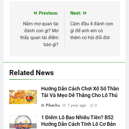
Previous:
Next:
Post
navigation
Nằm mơ quan tài
Câm đầu 4 đánh con
đánh con gì? Mơ
gì để anh em có
thấy quan tài điềm
thêm cơ hội đổi đời
báo gì?
Related News
Hướng Dẫn Cách Chơi Xổ Số Thần
Tài Và Mẹo Dễ Thắng Cho Lô Thủ
Pikachu
1 year ago
0
1 Điểm Lô Bao Nhiêu Tiền? B52
Hướng Dẫn Cách Tính Lô Cơ Bản