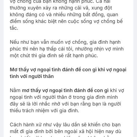
vợ chồng của bạn không hạnh phúc. Cả hai
thường xuyên xảy ra những cãi vã, xung đột
không đáng có và nhiều những bất đồng, quan
điểm sống khác biệt nên cuộc sống vợ chồng bế
tắc.
Nếu như bạn vẫn muốn vợ chồng, gia đình hạnh
phúc thì nên hạ thấp cái tôi, nhường nhịn vợ mình
một chút thì gia đình sẽ rất hạnh phúc.
Mơ thấy vợ ngoại tình đánh đề con gì khi vợ ngoại
tình với người thân
Nằm
mơ thấy vợ ngoại tình đánh đề con gì
khi vợ
ngoại tình với người thân ở trong gia đình mình
đây sẽ là lời nhắc nhở với bạn rằng bạn là người
thiếu trách nhiệm với gia đình.
Cách hành xử như vậy lâu dần sẽ khiến cho bạn
mất đi gia đình bởi bên ngoài xã hội hiện nay dù