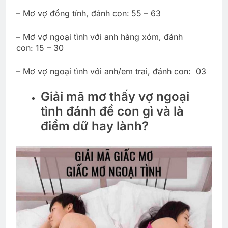
– Mơ vợ đồng tính, đánh con:
55 – 63
– Mơ vợ ngoại tình với anh hàng xóm, đánh
con: 15 – 30
– Mơ vợ ngoại tình với anh/em trai, đánh con: 03
Giải mã mơ thấy vợ ngoại
tình đánh đề con gì và là
điềm dữ hay lành?