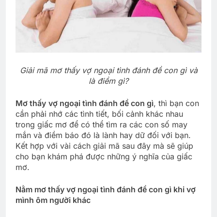
Giải mã mơ thấy vợ ngoại tình đánh đề con gì và
là điềm gì?
Mơ thấy
vợ ngoại tình đánh đề con gì
, thì bạn con
cần phải nhớ các tình tiết, bối cảnh khác nhau
trong giấc mơ để có thể tìm ra các con số may
mắn và điềm báo đó là lành hay dữ đối với bạn.
Kết hợp với vài cách giải mã sau đây mà sẽ giúp
cho bạn khám phá được những ý nghĩa của giấc
mơ.
Nằm mơ thấy vợ ngoại tình đánh đề con gì khi vợ
mình ôm người khác