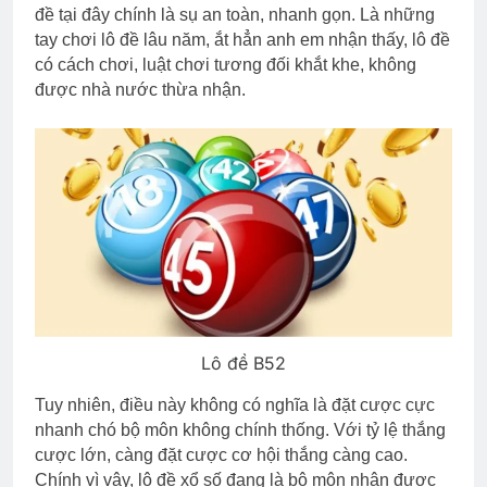
đề tại đây chính là sụ an toàn, nhanh gọn. Là những
tay chơi lô đề lâu năm, ắt hẳn anh em nhận thấy, lô đề
có cách chơi, luật chơi tương đối khắt khe, không
được nhà nước thừa nhận.
Lô đề B52
Tuy nhiên, điều này không có nghĩa là đặt cược cực
nhanh chó bộ môn không chính thống. Với tỷ lệ thắng
cược lớn, càng đặt cược cơ hội thắng càng cao.
Chính vì vậy, lô đề xổ số đang là bộ môn nhận được