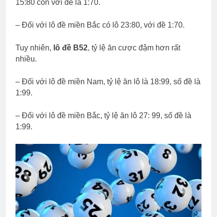
15:80 còn với đề là 1:70.
– Đối với lô đề miền Bắc có lô 23:80, với đề 1:70.
Tuy nhiên,
lô đề B52
, tỷ lệ ăn cược đậm hơn rất
nhiều.
– Đối với lô đề miền Nam, tỷ lệ ăn lô là 18:99, số đề là
1:99.
– Đối với lô đề miền Bắc, tỷ lệ ăn lô 27: 99, số đề là
1:99.