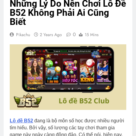
Những Lý Do Nên Chơi Lô Đề
B52 Không Phải Ai Cũng
Biết
0
Pikachu
2 Years Ago
15 Mins
Lô đề B52
đang là bộ môn số học được nhiều người
tìm hiểu. Bởi vậy, số lượng các tay chơi tham gia
game này ngày càng đông đảo. Có thể nói, hiện nay,