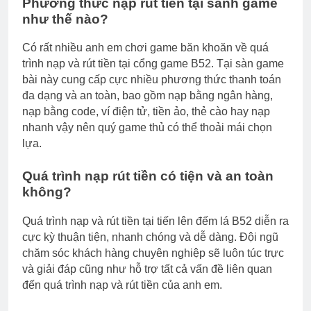
Phương thức nạp rút tiền tại sảnh game
như thế nào?
Có rất nhiều anh em chơi game băn khoăn về quá
trình nạp và rút tiền tại cổng game B52. Tại sàn game
bài này cung cấp cực nhiều phương thức thanh toán
đa dạng và an toàn, bao gồm nạp bằng ngân hàng,
nạp bằng code, ví điện tử, tiền ảo, thẻ cào hay nạp
nhanh vậy nên quý game thủ có thể thoải mái chọn
lựa.
Quá trình nạp rút tiền có tiện và an toàn
không?
Quá trình nạp và rút tiền tại tiến lên đếm lá B52 diễn ra
cực kỳ thuận tiện, nhanh chóng và dễ dàng. Đội ngũ
chăm sóc khách hàng chuyên nghiệp sẽ luôn túc trực
và giải đáp cũng như hỗ trợ tất cả vấn đề liên quan
đến quá trình nạp và rút tiền của anh em.