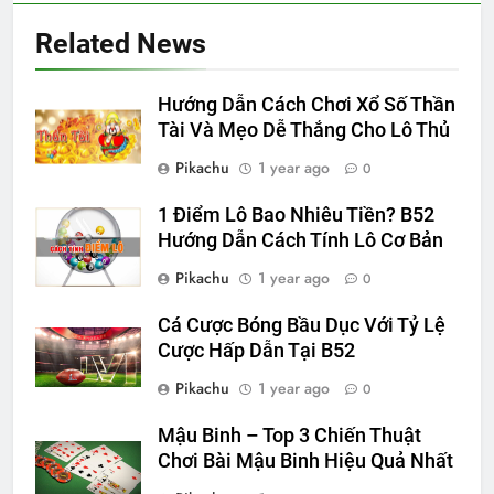
Related News
Hướng Dẫn Cách Chơi Xổ Số Thần
Tài Và Mẹo Dễ Thắng Cho Lô Thủ
Pikachu
1 year ago
0
1 Điểm Lô Bao Nhiêu Tiền? B52
Hướng Dẫn Cách Tính Lô Cơ Bản
Pikachu
1 year ago
0
Cá Cược Bóng Bầu Dục Với Tỷ Lệ
Cược Hấp Dẫn Tại B52
Pikachu
1 year ago
0
Mậu Binh – Top 3 Chiến Thuật
Chơi Bài Mậu Binh Hiệu Quả Nhất