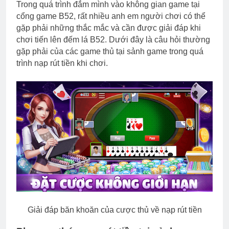
Trong quá trình đắm mình vào không gian game tại
cổng game B52, rất nhiều anh em người chơi có thể
gặp phải những thắc mắc và cần được giải đáp khi
chơi tiến lên đếm lá B52. Dưới đây là câu hỏi thường
gặp phải của các game thủ tại sảnh game trong quá
trình nạp rút tiền khi chơi.
Giải đáp băn khoăn của cược thủ về nạp rút tiền