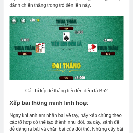
dành chiến thắng trong trò tiến lên này.
Các bí kíp để thắng tiến lên đếm lá B52
Xếp bài thông minh linh hoạt
Ngay khi anh em nhận bài về tay, hãy xếp chúng theo
các tổ hợp có thể tạo thành như đôi, ba cây, sảnh để
dễ dàng ra bài và chặn bài của đối thủ. Những cây bài