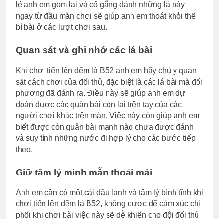
lẻ anh em gom lại và cố gắng đánh những lá này
ngay từ đầu màn chơi sẽ giúp anh em thoát khỏi thế
bí bài ở các lượt chơi sau.
Quan sát và ghi nhớ các lá bài
Khi chơi tiến lên đếm lá B52 anh em hãy chú ý quan
sát cách chơi của đối thủ, đặc biệt là các lá bài mà đối
phương đã đánh ra. Điều này sẽ giúp anh em dự
đoán được các quân bài còn lại trên tay của các
người chơi khác trên màn. Việc này còn giúp anh em
biết được còn quân bài mạnh nào chưa được đánh
và suy tính những nước đi hợp lý cho các bước tiếp
theo.
Giữ tâm lý minh mẫn thoải mái
Anh em cần có một cái đầu lạnh và tâm lý bình tĩnh khi
chơi tiến lên đếm lá B52, không được để cảm xúc chi
phối khi chơi bài việc này sẽ dễ khiến cho đội đối thủ