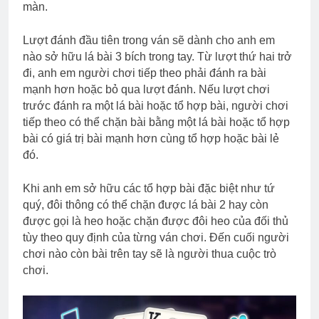
màn.
Lượt đánh đầu tiên trong ván sẽ dành cho anh em
nào sở hữu lá bài 3 bích trong tay. Từ lượt thứ hai trở
đi, anh em người chơi tiếp theo phải đánh ra bài
mạnh hơn hoặc bỏ qua lượt đánh. Nếu lượt chơi
trước đánh ra một lá bài hoặc tổ hợp bài, người chơi
tiếp theo có thể chặn bài bằng một lá bài hoặc tổ hợp
bài có giá trị bài mạnh hơn cùng tổ hợp hoặc bài lẻ
đó.
Khi anh em sở hữu các tổ hợp bài đặc biệt như tứ
quý, đôi thông có thể chặn được lá bài 2 hay còn
được gọi là heo hoặc chặn được đôi heo của đối thủ
tùy theo quy định của từng ván chơi. Đến cuối người
chơi nào còn bài trên tay sẽ là người thua cuộc trò
chơi.