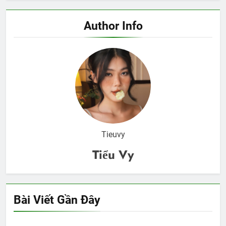
Author Info
Tieuvy
Tiểu Vy
Bài Viết Gần Đây