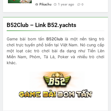
Pikachu
1 year ago
0
B52Club – Link B52.yachts
Game bài bom tấn
B52Club
là một nền tảng trò
chơi trực tuyến phổ biến tại Việt Nam. Nó cung cấp
một loạt các trò chơi bài đa dạng như Tiến Lên
Miền Nam, Phỏm, Tá Lả, Poker và nhiều trò chơi
khác.