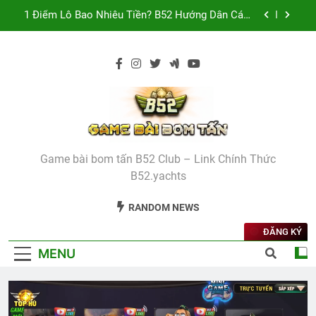
Skip
1 Điểm Lô Bao Nhiêu Tiền? B52 Hướng Dẫn Cách
to
Tính Lô Cơ Bản
content
Cá Cược Bóng Bầu Dục Với Tỷ Lệ Cược Hấp Dẫn
Tại B52
Mậu Binh – Top 3 Chiến Thuật Chơi Bài Mậu Binh
Hiệu Quả Nhất
Hướng Dẫn Cách Chơi Xổ Số Thần Tài Và Mẹo Dễ
Thắng Cho Lô Thủ
1 Điểm Lô Bao Nhiêu Tiền? B52 Hướng Dẫn Cách
Game Bài B52 Club –
Tính Lô Cơ Bản
Game bài bom tấn B52 Club – Link Chính Thức
Cá Cược Bóng Bầu Dục Với Tỷ Lệ Cược Hấp Dẫn
B52.yachts
B52.yachts
Tại B52
Mậu Binh – Top 3 Chiến Thuật Chơi Bài Mậu Binh
RANDOM NEWS
Hiệu Quả Nhất
ĐĂNG KÝ
MENU