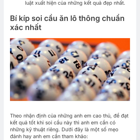
luật xuất hiện của những kết quả đẹp nhất.
Bí kíp soi cầu ăn lô thông chuẩn
xác nhất
Theo nhận định của những anh em cao thủ, để đạt
kết quả tốt khi soi cầu này thì anh em cần có
những kỹ thuật riêng. Dưới đây là một số mẹo
đánh hay anh em cần tham khảo: