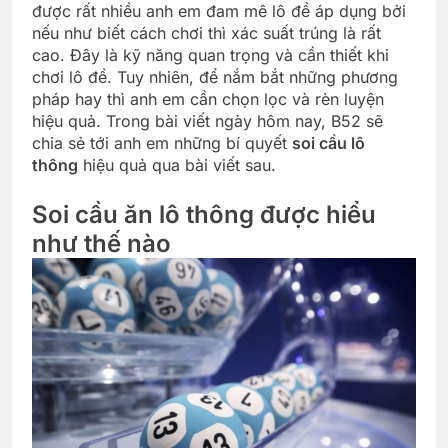
được rất nhiều anh em đam mê lô đề áp dụng bởi
nếu như biết cách chơi thì xác suất trúng là rất
cao. Đây là kỹ năng quan trọng và cần thiết khi
chơi lô đề. Tuy nhiên, để nắm bắt những phương
pháp hay thì anh em cần chọn lọc và rèn luyện
hiệu quả. Trong bài viết ngày hôm nay, B52 sẽ
chia sẻ tới anh em những bí quyết
soi cầu lô
thông
hiệu quả qua bài viết sau.
Soi cầu ăn lô thông được hiểu
như thế nào