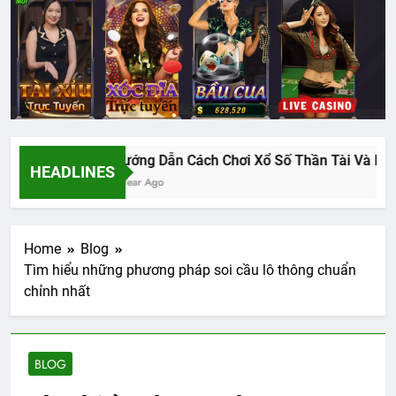
Hướng Dẫn Cách Chơi Xổ Số Thần Tài Và Mẹo 
HEADLINES
1 Year Ago
Home
Blog
Tìm hiểu những phương pháp soi cầu lô thông chuẩn
chỉnh nhất
BLOG