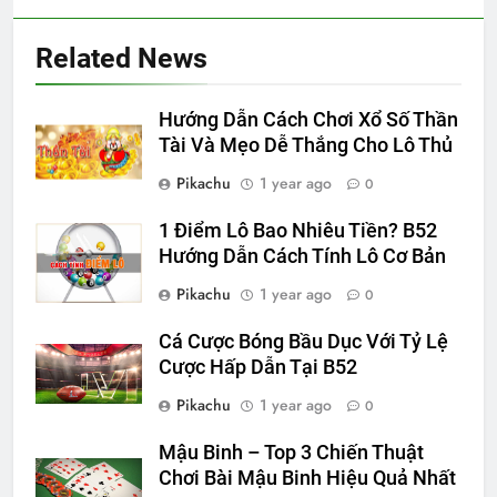
Related News
Hướng Dẫn Cách Chơi Xổ Số Thần
Tài Và Mẹo Dễ Thắng Cho Lô Thủ
Pikachu
1 year ago
0
1 Điểm Lô Bao Nhiêu Tiền? B52
Hướng Dẫn Cách Tính Lô Cơ Bản
Pikachu
1 year ago
0
Cá Cược Bóng Bầu Dục Với Tỷ Lệ
Cược Hấp Dẫn Tại B52
Pikachu
1 year ago
0
Mậu Binh – Top 3 Chiến Thuật
Chơi Bài Mậu Binh Hiệu Quả Nhất