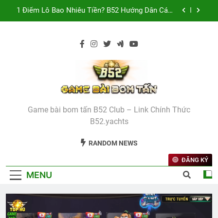
Skip
1 Điểm Lô Bao Nhiêu Tiền? B52 Hướng Dẫn Cách
to
Tính Lô Cơ Bản
content
Cá Cược Bóng Bầu Dục Với Tỷ Lệ Cược Hấp Dẫn
Tại B52
Mậu Binh – Top 3 Chiến Thuật Chơi Bài Mậu Binh
Hiệu Quả Nhất
Hướng Dẫn Cách Chơi Xổ Số Thần Tài Và Mẹo Dễ
Thắng Cho Lô Thủ
1 Điểm Lô Bao Nhiêu Tiền? B52 Hướng Dẫn Cách
Game Bài B52 Club –
Tính Lô Cơ Bản
Game bài bom tấn B52 Club – Link Chính Thức
Cá Cược Bóng Bầu Dục Với Tỷ Lệ Cược Hấp Dẫn
B52.yachts
B52.yachts
Tại B52
Mậu Binh – Top 3 Chiến Thuật Chơi Bài Mậu Binh
RANDOM NEWS
Hiệu Quả Nhất
ĐĂNG KÝ
MENU