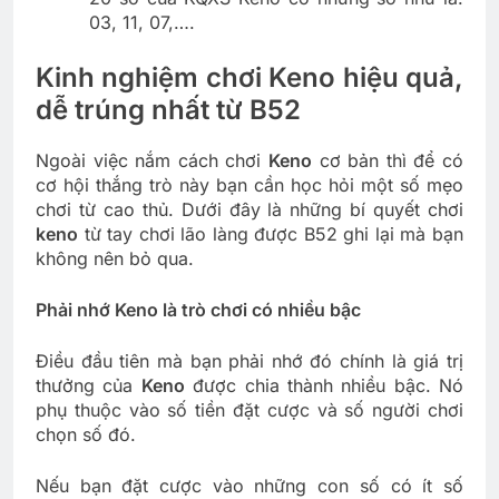
03, 11, 07,….
Kinh nghiệm chơi Keno hiệu quả,
dễ trúng nhất từ B52
Ngoài việc nắm cách chơi
Keno
cơ bản thì để có
cơ hội thắng trò này bạn cần học hỏi một số mẹo
chơi từ cao thủ. Dưới đây là những bí quyết chơi
keno
từ tay chơi lão làng được B52 ghi lại mà bạn
không nên bỏ qua.
Phải nhớ Keno là trò chơi có nhiều bậc
Điều đầu tiên mà bạn phải nhớ đó chính là giá trị
thưởng của
Keno
được chia thành nhiều bậc. Nó
phụ thuộc vào số tiền đặt cược và số người chơi
chọn số đó.
Nếu bạn đặt cược vào những con số có ít số