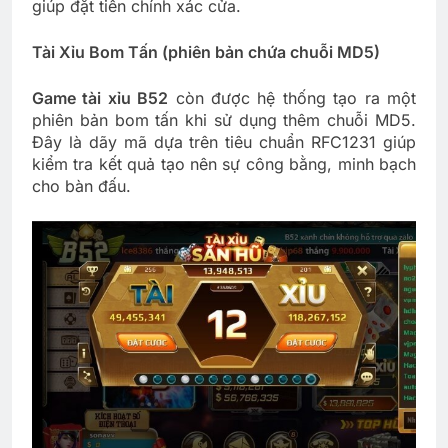
giúp đặt tiền chính xác cửa.
Tài Xỉu Bom Tấn (phiên bản chứa chuỗi MD5)
Game tài xỉu B52
còn được hệ thống tạo ra một
phiên bản bom tấn khi sử dụng thêm chuỗi MD5.
Đây là dãy mã dựa trên tiêu chuẩn RFC1231 giúp
kiểm tra kết quả tạo nên sự công bằng, minh bạch
cho bàn đấu.