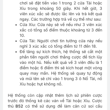
chơi sẽ đặt tiền vào 1 trong 2 cửa Tài hoặc
Xỉu trong khoảng 50 giây. Khi hết giờ, 3
viên xúc xắc sẽ được lắc lên và trả kết quả
ngay. Các trường hợp trả về cụ thể như sau:
Cửa Xỉu: Cửa này sẽ về nếu như 3 viên xúc
xắc có tổng số điểm thuộc khoảng từ 3 đến
10.
Cửa Tài: Người chơi tin tưởng cửa này nếu
nghĩ 3 xúc xắc có tổng điểm từ 11 đến 18.
Để tăng sự kích thích, hệ thống sẽ cắt một
phần tiền người chơi thắng cược để tích lũy
vào một hũ. Nếu kết quả về 3 viên đều là 1
điểm hoặc 6 điểm thì sẽ kích hoạt một vòng
quay may mắn. Hệ thống sẽ quay tự động
và mũi tên sẽ chỉ vào 1 trong 3 ô Nổ Tài, nổ
Xỉu hoặc hụt không nổ.
Hệ thống còn cập nhật thêm lịch sử phiên cược
trước đó thống kê các ván về Tài hoặc Xỉu. Cược
thủ
B52
có thể sử dụng để làm căn cứ soi cầu