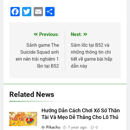
Facebook
Twitter
Email
Share
Previous:
Next:
Post
navigation
Sảnh game The
Sâm lốc tại B52 và
Suicide Squad anh
những thông tin chi
em nên trải nghiệm 1
tiết về game bài hấp
lần tại B52
dẫn này
Related News
Hướng Dẫn Cách Chơi Xổ Số Thần
Tài Và Mẹo Dễ Thắng Cho Lô Thủ
Pikachu
1 year ago
0