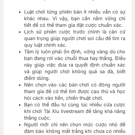
Luật chơi từng phiên bản ít nhiều vẫn có sự
khác nhau. Vì vậy, bạn cần nắm vững chi
tiết để có thể tham gia đặt cược chuẩn xác.
Lịch sử phiên cược trước chính là căn cứ
quan trọng giúp người chơi soi cầu để tìm ra
quy luật chính xác.
Tâm lý luôn phải ổn định, vững vàng dù cho
bạn đang rơi vào chuỗi thua hay thắng. Điều
này giúp việc đưa ra quyết định chuẩn xác
và giúp người chơi không quá sa đà, biết
điểm dừng.
Nên chọn vào các bàn chơi có đông người
tham gia để có thể tìm được cao thủ và học
hỏi cách vào tiền, chiến thuật chơi.
Bạn có thể đầu tư cùng lúc nhiều cửa cược
khi chơi Tài Xỉu livestream để tăng khả năng
thắng cuộc.
Người mới chỉ nên chọn mức cược nhỏ để
đảm bảo không mất trắng khi chưa có nhiều