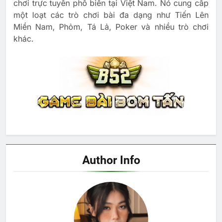
chơi trực tuyến phổ biến tại Việt Nam. Nó cung cấp
một loạt các trò chơi bài đa dạng như Tiến Lên
Miền Nam, Phỏm, Tá Lả, Poker và nhiều trò chơi
khác.
Author Info