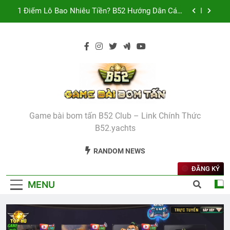
Skip
1 Điểm Lô Bao Nhiêu Tiền? B52 Hướng Dẫn Cách
to
Tính Lô Cơ Bản
content
Cá Cược Bóng Bầu Dục Với Tỷ Lệ Cược Hấp Dẫn
Tại B52
Mậu Binh – Top 3 Chiến Thuật Chơi Bài Mậu Binh
Hiệu Quả Nhất
Hướng Dẫn Cách Chơi Xổ Số Thần Tài Và Mẹo Dễ
Thắng Cho Lô Thủ
1 Điểm Lô Bao Nhiêu Tiền? B52 Hướng Dẫn Cách
Game Bài B52 Club –
Tính Lô Cơ Bản
Game bài bom tấn B52 Club – Link Chính Thức
Cá Cược Bóng Bầu Dục Với Tỷ Lệ Cược Hấp Dẫn
B52.yachts
B52.yachts
Tại B52
Mậu Binh – Top 3 Chiến Thuật Chơi Bài Mậu Binh
RANDOM NEWS
Hiệu Quả Nhất
ĐĂNG KÝ
MENU