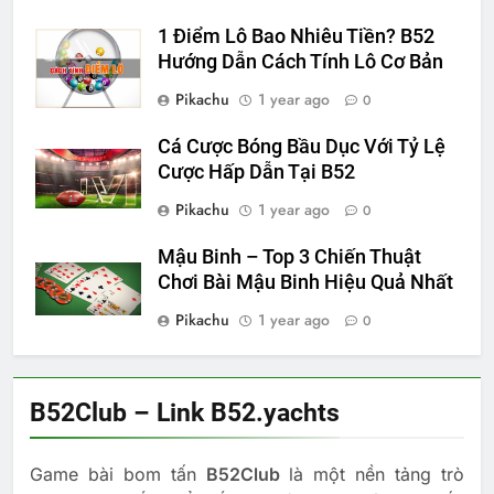
1 Điểm Lô Bao Nhiêu Tiền? B52
Hướng Dẫn Cách Tính Lô Cơ Bản
Pikachu
1 year ago
0
Cá Cược Bóng Bầu Dục Với Tỷ Lệ
Cược Hấp Dẫn Tại B52
Pikachu
1 year ago
0
Mậu Binh – Top 3 Chiến Thuật
Chơi Bài Mậu Binh Hiệu Quả Nhất
Pikachu
1 year ago
0
B52Club – Link B52.yachts
Game bài bom tấn
B52Club
là một nền tảng trò