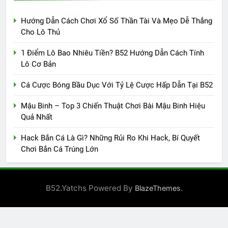
Hướng Dẫn Cách Chơi Xổ Số Thần Tài Và Mẹo Dễ Thắng
Cho Lô Thủ
1 Điểm Lô Bao Nhiêu Tiền? B52 Hướng Dẫn Cách Tính
Lô Cơ Bản
Cá Cược Bóng Bầu Dục Với Tỷ Lệ Cược Hấp Dẫn Tại B52
Mậu Binh – Top 3 Chiến Thuật Chơi Bài Mậu Binh Hiệu
Quả Nhất
Hack Bắn Cá Là Gì? Những Rủi Ro Khi Hack, Bí Quyết
Chơi Bắn Cá Trúng Lớn
B52.Yatchs Powered By
.
BlazeThemes