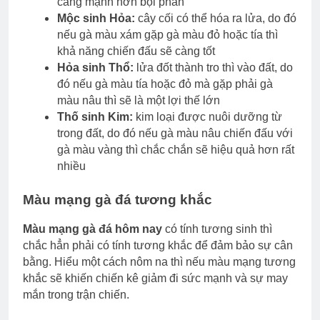
càng mạnh hơn bội phần
Mộc sinh Hỏa:
cây cối có thể hóa ra lửa, do đó
nếu gà màu xám gặp gà màu đỏ hoặc tía thì
khả năng chiến đấu sẽ càng tốt
Hỏa sinh Thổ:
lửa đốt thành tro thì vào đất, do
đó nếu gà màu tía hoặc đỏ mà gặp phải gà
màu nâu thì sẽ là một lợi thế lớn
Thố sinh Kim:
kim loại được nuôi dưỡng từ
trong đất, do đó nếu gà màu nâu chiến đấu với
gà màu vàng thì chắc chắn sẽ hiệu quả hơn rất
nhiều
Màu mạng gà đá tương khắc
Màu mạng gà đá hôm nay
có tính tương sinh thì
chắc hẳn phải có tính tương khắc để đảm bảo sự cân
bằng. Hiểu một cách nôm na thì nếu màu mạng tương
khắc sẽ khiến chiến kê giảm đi sức mạnh và sự may
mắn trong trận chiến.