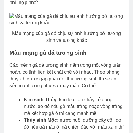
phù hợp nhất.
Màu mạng của gà đá chịu sự ảnh hưởng bởi tương
sinh và tương khắc
Màu mạng gà đá tương sinh
Các mệnh gà đá tương sinh nằm trong một vòng tuần
hoàn, có tính liên kết chặt chẽ với nhau. Theo phong
thủy, chiến kê gặp phải đối thủ tương sinh thì sẽ có
sức mạnh cũng như sự may mắn. Cụ thể:
Kim sinh Thủy:
kim loại tan chảy có dạng
nước, do đó nếu gà màu trắng hoặc vàng trắng
mà kết hợp gà ô thì càng mạnh mẽ
Thủy sinh Mộc:
nước nuôi dưỡng cây cối, do
đó nếu gà màu ô mà chiến đấu với màu xám thì