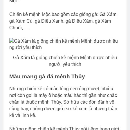
Mộc.
Chiến kê mệnh Mộc bao gồm các giống gà: Gà Xám,
gà Xám Cú, gà Điều Xanh, gà Điều Xám, gà Xám
Chuối,….
Gà Xám là giống chiến kê mệnh Mệnh được nhiều
người yêu thích
Màu mạng gà đá mệnh Thủy
Những chiến kê có màu lông đen óng mượt, nhiều
nơi còn gọi là mày ô hoặc màu hắc thì gần như chắc
chắn là thuộc mệnh Thủy. Sở hữu các đòn đánh vô
cùng hay, chúng được giới sư kê xem là những thần
kê và linh kê.
Những giống chiến kê mệnh Thủy nổi tiếng trong giới