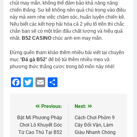
chút may mắn, không thể đảm bảo khả năng năng
chiến thắng. Sư kê không nên quá chú trọng vào điều
này mà xem nhẹ việc chăm sóc, huấn luyện chiến kê.
Nếu biết các kết hợp hài hòa cả 2 yếu tố trên thì chắc
chắn bạn sẽ có một trận đấu chất lượng và hiệu quả
nhất.
B52 CASINO
chúc anh em may mắn.
Đừng quên tham khảo thêm nhiều bài viết tại chuyên
mục “
Đá gà B52
” để bỏ túi thêm nhiều mẹo và
phương thức thắng cược trong bộ môn này nhé!
Facebook
Twitter
Email
Share
Previous:
Next:
Post
navigation
Bật Mí Phương Pháp
Cách Chơi Phỏm 9
Chơi Lô Khuyết Góc
Cây Đổi Vận, Làm
Từ Cao Thủ Tại B52
Giàu Nhanh Chóng