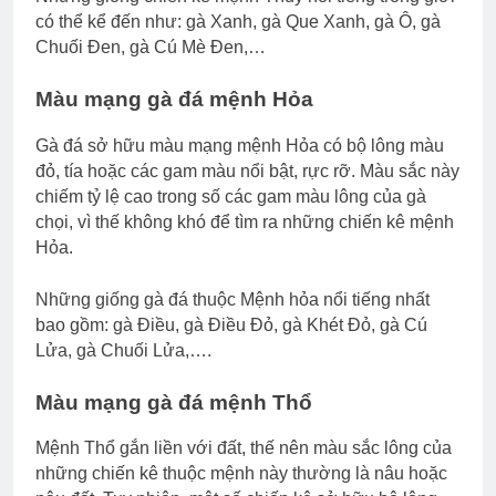
có thể kể đến như: gà Xanh, gà Que Xanh, gà Ô, gà
Chuối Đen, gà Cú Mè Đen,…
Màu mạng gà đá mệnh Hỏa
Gà đá sở hữu màu mạng mệnh Hỏa có bộ lông màu
đỏ, tía hoặc các gam màu nổi bật, rực rỡ. Màu sắc này
chiếm tỷ lệ cao trong số các gam màu lông của gà
chọi, vì thế không khó để tìm ra những chiến kê mệnh
Hỏa.
Những giống gà đá thuộc Mệnh hỏa nổi tiếng nhất
bao gồm: gà Điều, gà Điều Đỏ, gà Khét Đỏ, gà Cú
Lửa, gà Chuối Lửa,….
Màu mạng gà đá mệnh Thổ
Mệnh Thổ gắn liền với đất, thế nên màu sắc lông của
những chiến kê thuộc mệnh này thường là nâu hoặc