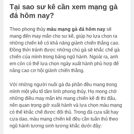
Tại sao sư kê cần xem mạng gà
đá hôm nay?
Theo phong thủy
màu mạng gà đá hôm nay
sẽ
mang đến may mắn cho sư kê, giúp họ lựa chọn ra
những chiến kê có khả năng giành chiến thắng cao.
Đồng thời tránh được những chú gà sẽ khắc chế gà
chiến của mình trong bảng ngũ hành. Ngoài ra, anh
em còn có thể lựa chọn ngày xuất hành phù hợp để
nâng cao cơ hội giành chiến thắng.
Với những người nuôi gà đa phần đều mang trong
mình một yếu tố tâm linh phong thủy. Họ mong chờ
những điều may mắn khi mang chiến kê đi thi đấu,
nên quan trọng giờ xuất hành và lựa chọn màu mạng
có thể khắc chế được đối thủ. Trong đá cựa sắt hay
cựa dao, màu mạng chiến kê đều cần tuân thủ theo
ngũ hành tương sinh tương khắc dưới đây: