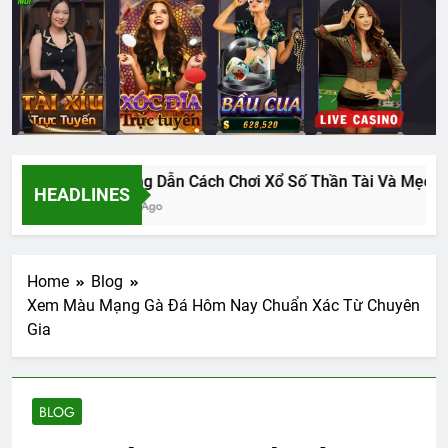
Hướng Dẫn Cách Chơi Xổ Số Thần Tài Và Mẹo Dễ T
HEADLINES
1 Year Ago
Home
Blog
Xem Màu Mạng Gà Đá Hôm Nay Chuẩn Xác Từ Chuyên
Gia
BLOG