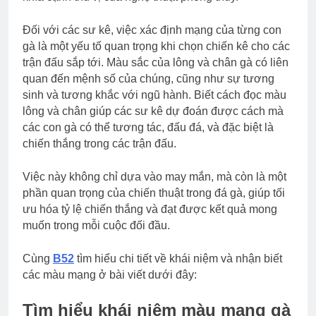
Đối với các sư kê, việc xác định mạng của từng con
gà là một yếu tố quan trọng khi chọn chiến kê cho các
trận đấu sắp tới. Màu sắc của lông và chân gà có liên
quan đến mệnh số của chúng, cũng như sự tương
sinh và tương khắc với ngũ hành. Biết cách đọc màu
lông và chân giúp các sư kê dự đoán được cách mà
các con gà có thể tương tác, đấu đá, và đặc biệt là
chiến thắng trong các trận đấu.
Việc này không chỉ dựa vào may mắn, mà còn là một
phần quan trọng của chiến thuật trong đá gà, giúp tối
ưu hóa tỷ lệ chiến thắng và đạt được kết quả mong
muốn trong mỗi cuộc đối đầu.
Cùng
B52
tìm hiểu chi tiết về khái niệm và nhận biết
các màu mạng ở bài viết dưới đây:
Tìm hiểu khái niệm màu mạng gà