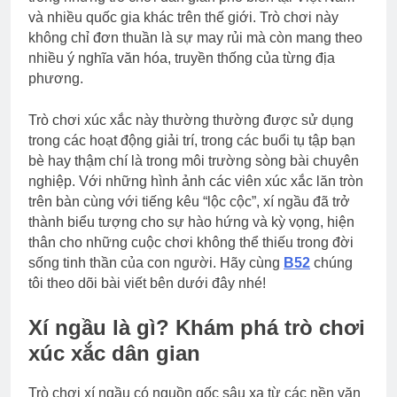
và nhiều quốc gia khác trên thế giới. Trò chơi này
không chỉ đơn thuần là sự may rủi mà còn mang theo
nhiều ý nghĩa văn hóa, truyền thống của từng địa
phương.
Trò chơi xúc xắc này thường thường được sử dụng
trong các hoạt động giải trí, trong các buổi tụ tập bạn
bè hay thậm chí là trong môi trường sòng bài chuyên
nghiệp. Với những hình ảnh các viên xúc xắc lăn tròn
trên bàn cùng với tiếng kêu “lộc cộc”, xí ngầu đã trở
thành biểu tượng cho sự hào hứng và kỳ vọng, hiện
thân cho những cuộc chơi không thể thiếu trong đời
sống tinh thần của con người. Hãy cùng
B52
chúng
tôi theo dõi bài viết bên dưới đây nhé!
Xí ngầu là gì? Khám phá trò chơi
xúc xắc dân gian
Trò chơi xí ngầu có nguồn gốc sâu xa từ các nền văn