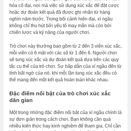
hóa cổ đại, nơi mà việc sử dụng xúc xắc để đặt cược
hoặc dự đoán kết quả đã được ghi nhận từ hàng
nghìn năm trước. Trong bối cảnh hiện đại, xí ngầu
không chỉ thu hút bởi yếu tố may mắn mà còn bởi
chiến lược và kỹ năng của người chơi.
Trò chơi này thường bao gồm từ 2 đến 3 viên xúc xắc,
mỗi viên có 6 mặt với các số từ 1 đến 6. Người chơi
sẽ tung xúc xắc và dự đoán kết quả dựa trên các quy
tắc cụ thể của trò chơi. Sự hấp dẫn của xí ngầu đến từ
tính bất ngờ của nó, khi mỗi lần tung xúc xắc đều có
thể mang đến một kết quả hoàn toàn khác nhau.
Đặc điểm nổi bật của trò chơi xúc xắc
dân gian
Một trong những đặc điểm nổi bật của xí ngầu chính là
sự đơn giản trong cách chơi. Bạn không cần quá
nhiều kiến thức hay kinh nghiệm để tham gia. Chỉ cần