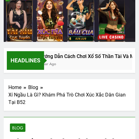
Hướng Dẫn Cách Chơi Xổ Số Thần Tài Và Mẹo D
HEADLINES
1 Year Ago
Home
Blog
Xí Ngầu Là Gì? Khám Phá Trò Chơi Xúc Xắc Dân Gian
Tại B52
BLOG