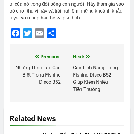
trị của nó trong đời sống con người. Hãy tham gia vào
trò chơi thú vị này và trải nghiệm những khoảnh khắc
tuyệt vời cùng bạn bè và gia đình
Facebook
Twitter
Email
Share
Previous:
Next:
Post
navigation
Những Thao Tác Cần
Các Tính Năng Trong
Biết Trong Fishing
Fishing Disco B52
Disco B52
Giúp Kiếm Nhiều
Tiền Thưởng
Related News