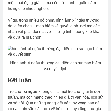
một hoạt động giải trí mà còn trở thành nguồn cảm
hứng cho nhiều nghệ sĩ.
Ví dụ, trong nhiều bộ phim, hình ảnh xí ngầu thường
đại diện cho sự mạo hiểm và quyết định, nơi mà các
nhân vật phải đối mặt với những tình huống khó khăn
và đưa ra lựa chọn.
Hình ảnh xí ngầu thường đại diện cho sự mạo hiểm
và quyết định
Kết luận
Trò chơi
xí ngầu
không chỉ là một trò chơi giải trí đơn
thuần, mà còn mang theo nhiều giá trị văn hóa, lịch sử
và xã hội. Qua những trang viết trên, hy vọng bạn đã
có cái nhìn sâu sắc hơn về trò chơi này cũng như giá