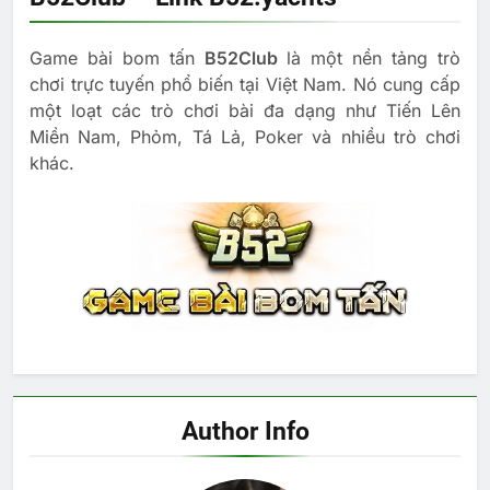
Game bài bom tấn
B52Club
là một nền tảng trò
chơi trực tuyến phổ biến tại Việt Nam. Nó cung cấp
một loạt các trò chơi bài đa dạng như Tiến Lên
Miền Nam, Phỏm, Tá Lả, Poker và nhiều trò chơi
khác.
Author Info