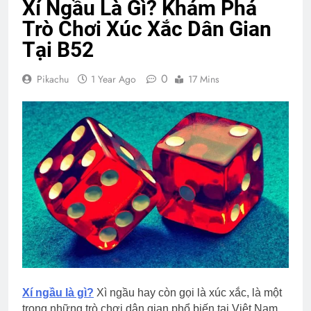
Xí Ngầu Là Gì? Khám Phá
Trò Chơi Xúc Xắc Dân Gian
Tại B52
0
Pikachu
1 Year Ago
17 Mins
Xí ngầu là gì?
Xì ngầu hay còn gọi là xúc xắc, là một
trong những trò chơi dân gian phổ biến tại Việt Nam