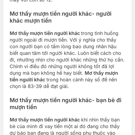
Mơ thấy mượn tiền người khác- người
khác mượn tiền
Mơ thấy mượn tiền người khác
trong tình huống
người ngoài đi mượn tiền. Với ý nghĩa cho thấy
con người bạn có tấm lòng bao dung nhân hậu
biết quan tâm tới người khác. Luôn biết cách cho
đi, nhường nhịn cho người khác những thứ họ cần.
Chính vì điều đó những người không tốt đã lợi
dụng mà bạn không hề hay biết.
Mơ thấy mượn
tiền người khác
trong hoàn cảnh này số đề nên
chọn là 83-39 dễ đạt giải.
Mơ thấy mượn tiền người khác- bạn bè đi
mượn tiền
Mơ thấy mượn tiền người khác
khi nhìn thấy bạn
bè của mình đi vay tiền một ai đó đang cho thấy
dự báo bạn đang là người sống phụ thuộc vào