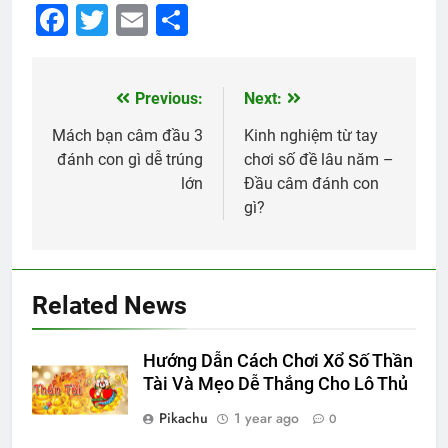
lớn
Đầu câm đánh con
gì?
Related News
Hướng Dẫn Cách Chơi Xổ Số Thần
Tài Và Mẹo Dễ Thắng Cho Lô Thủ
Pikachu
1 year ago
0
1 Điểm Lô Bao Nhiêu Tiền? B52
Hướng Dẫn Cách Tính Lô Cơ Bản
Pikachu
1 year ago
0
Cá Cược Bóng Bầu Dục Với Tỷ Lệ
Cược Hấp Dẫn Tại B52
Pikachu
1 year ago
0