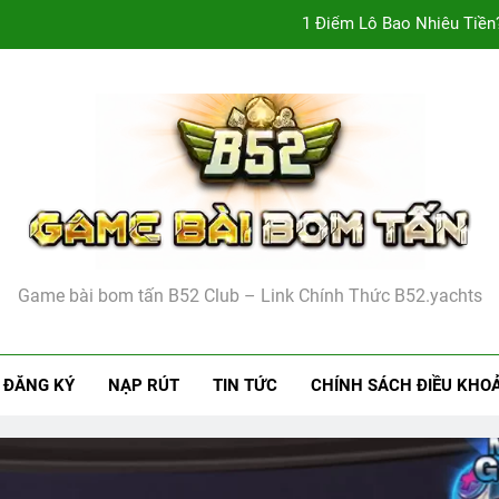
1 Điểm Lô Bao Nhiêu Tiền
Cá Cược Bóng Bầu
Mậu Binh – Top 3 Chiến T
Hướng Dẫn Cách Chơi Xổ Số 
1 Điểm Lô Bao Nhiêu Tiền
Cá Cược Bóng Bầu
e Bài B52 Club – B52
Game bài bom tấn B52 Club – Link Chính Thức B52.yachts
Mậu Binh – Top 3 Chiến T
ĐĂNG KÝ
NẠP RÚT
TIN TỨC
CHÍNH SÁCH ĐIỀU KHO