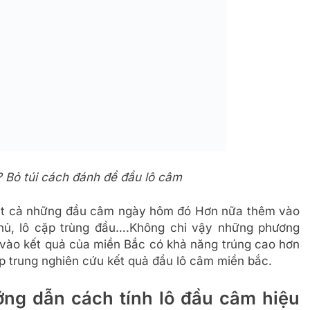
 Bỏ túi cách đánh đề đầu lô câm
tất cả những đầu câm ngày hôm đó Hơn nữa thêm vào
thủ, lô cặp trùng đầu….Không chỉ vậy những phương
vào kết quả của miền Bắc có khả năng trúng cao hơn
p trung nghiên cứu kết quả đầu lô câm miền bắc.
ng dẫn cách tính lô đầu câm hiệu