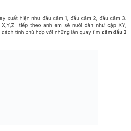
hay xuất hiện như đầu câm 1, đầu câm 2, đầu câm 3.
à X,Y,Z tiếp theo anh em sẽ nuôi dàn như cặp XY,
 cách tính phù hợp với những lần quay tìm
câm đầu 3