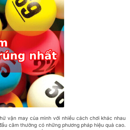
thử vận may của mình với nhiều cách chơi khác nhau
ô đầu câm thường có những phương pháp hiệu quả cao.