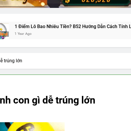
Lô Bao Nhiêu Tiền? B52 Hướng Dẫn Cách Tính Lô Cơ Bản
 trúng lớn
h con gì dễ trúng lớn