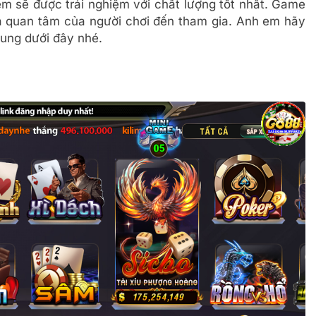
em sẽ được trải nghiệm với chất lượng tốt nhất. Game
à quan tâm của người chơi đến tham gia. Anh em hãy
dung dưới đây nhé.