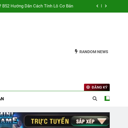
? B52 Hướng Dẫn Cách Tính Lô Cơ Bản
 Dục Với Tỷ Lệ Cược Hấp Dẫn Tại B52
huật Chơi Bài Mậu Binh Hiệu Quả Nhất
Thần Tài Và Mẹo Dễ Thắng Cho Lô Thủ
RANDOM NEWS
? B52 Hướng Dẫn Cách Tính Lô Cơ Bản
 Dục Với Tỷ Lệ Cược Hấp Dẫn Tại B52
.yachts
huật Chơi Bài Mậu Binh Hiệu Quả Nhất
ĐĂNG KÝ
ẢN