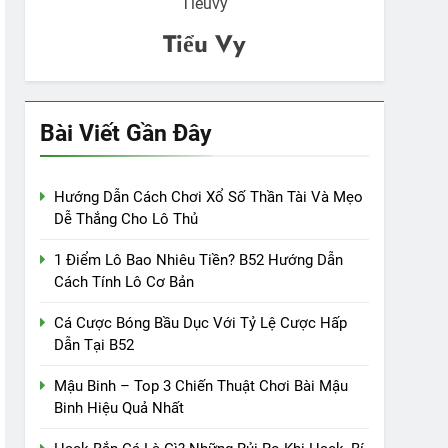
Tieuvy
Tiểu Vy
Bài Viết Gần Đây
Hướng Dẫn Cách Chơi Xổ Số Thần Tài Và Mẹo
Dễ Thắng Cho Lô Thủ
1 Điểm Lô Bao Nhiêu Tiền? B52 Hướng Dẫn
Cách Tính Lô Cơ Bản
Cá Cược Bóng Bầu Dục Với Tỷ Lệ Cược Hấp
Dẫn Tại B52
Mậu Binh – Top 3 Chiến Thuật Chơi Bài Mậu
Binh Hiệu Quả Nhất