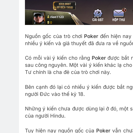
Nguồn gốc của trò chơi
Poker
đến hiện nay 
nhiều ý kiến và giả thuyết đã đưa ra về ngu
Có mỗi vài ý kiến cho rằng
Poker
được bắt 
sau công nguyên. Một vài ý kiến khác lạ ch
Tư chính là cha đẻ của trò chơi này.
Bên cạnh đó lại có nhiều ý kiến được bắt n
người Đức vào thế kỷ 18.
Những ý kiến chưa được dùng lại ở đó, một s
của người Hindu.
Tuy hiện nay nguồn gốc của
Poker
vẫn chưa