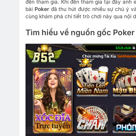
đến tham gia. Khi đến tham gia tại đây anh 
bài
Poker
đã thu hút được nhiều sự chú ý v
cùng khám phá chi tiết trò chơi này qua nội 
Tìm hiểu về nguồn gốc Poker