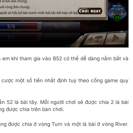
h em khi tham gia vào B52 có thể dễ dàng nắm bắt và
t cược một số tiền nhất định tuỳ theo cổng game quy
 52 lá bài tây. Mỗi người chơi sẽ được chia 2 lá bài
ng được chia trên bàn chơi.
ung được chia ở vòng Turn và một lá bài ở vòng River.