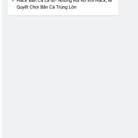
Hack Bắn Cá Là Gì? Những Rủi Ro Khi Hack, Bí
Quyết Chơi Bắn Cá Trúng Lớn