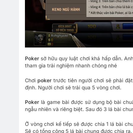
Poker
sở hữu quy luật chơi khá hấp dẫn. An
tham gia trải nghiệm nhanh chóng nhé
Chơi
poker
trước tiên người chơi sẽ phải đặ
định. Người chơi sẽ trải qua 5 vòng chơi.
Poker
là game bài được sử dụng bộ bài chuẩn
ngẫu nhiên và riêng biệt. Sau đó 3 lá bài chu
Ở vòng chơi kế tiếp sẽ được chia 1 lá bài ch
Sẽ có tổng cộng 5 lá bài chung được chia ra.