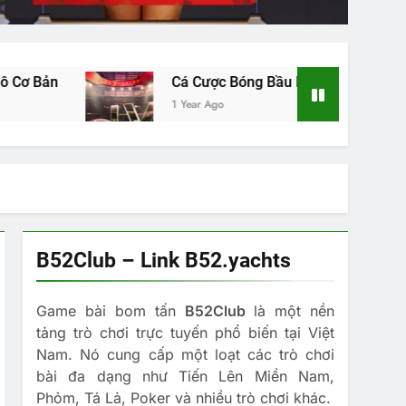
Cá Cược Bóng Bầu Dục Với Tỷ Lệ Cược Hấp Dẫn Tại B52
1 Year Ago
B52Club – Link B52.yachts
Game bài bom tấn
B52Club
là một nền
tảng trò chơi trực tuyến phổ biến tại Việt
Nam. Nó cung cấp một loạt các trò chơi
bài đa dạng như Tiến Lên Miền Nam,
Phỏm, Tá Lả, Poker và nhiều trò chơi khác.