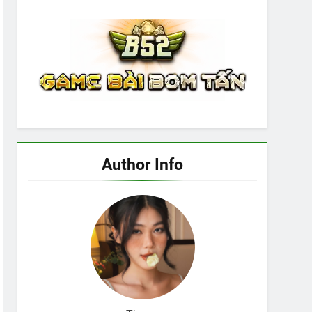
Author Info