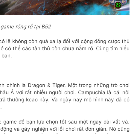
 game rồng rổ tại B52
ó lẽ không còn quá xa lạ đối với cộng đồng cược thủ
 nó có thể các tân thủ còn chưa nắm rõ. Cùng tìm hiểu
 bạn.
nh chính là Dragon & Tiger. Một trong những trò chơi
châu Á với rất nhiều người chơi. Campuchia là cái nôi
lệ trả thưởng kcao này. Và ngày nay mô hình này đã có
.
 game để bạn lựa chọn tốt sau một ngày dài vất vả.
động và gây nghiện với lối chơi rất đơn giản. Nó cũng