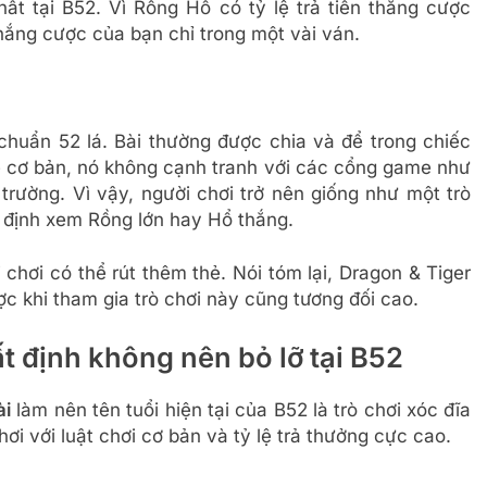
ất tại B52. Vì Rồng Hổ có tỷ lệ trả tiền thắng cược
thắng cược của bạn chỉ trong một vài ván.
 chuẩn 52 lá. Bài thường được chia và để trong chiếc
Về cơ bản, nó không cạnh tranh với các cổng game như
trường. Vì vậy, người chơi trở nên giống như một trò
t định xem Rồng lớn hay Hổ thắng.
 chơi có thể rút thêm thẻ. Nói tóm lại, Dragon & Tiger
ược khi tham gia trò chơi này cũng tương đối cao.
 định không nên bỏ lỡ tại B52
ài
làm nên tên tuổi hiện tại của B52 là trò chơi xóc đĩa
hơi với luật chơi cơ bản và tỷ lệ trả thưởng cực cao.