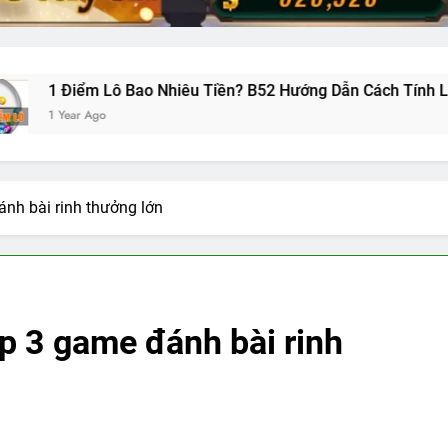
 Nhiêu Tiền? B52 Hướng Dẫn Cách Tính Lô Cơ Bản
nh bài rinh thưởng lớn
p 3 game đánh bài rinh