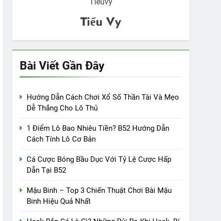
Tieuvy
Tiểu Vy
Bài Viết Gần Đây
Hướng Dẫn Cách Chơi Xổ Số Thần Tài Và Mẹo
Dễ Thắng Cho Lô Thủ
1 Điểm Lô Bao Nhiêu Tiền? B52 Hướng Dẫn
Cách Tính Lô Cơ Bản
Cá Cược Bóng Bầu Dục Với Tỷ Lệ Cược Hấp
Dẫn Tại B52
Mậu Binh – Top 3 Chiến Thuật Chơi Bài Mậu
Binh Hiệu Quả Nhất