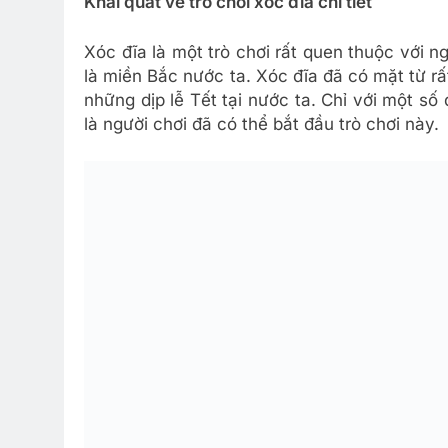
Khái quát về trò chơi xóc đĩa chi tiết
Xóc đĩa là một trò chơi rất quen thuộc với 
là miền Bắc nước ta. Xóc đĩa đã có mặt từ rất
những dịp lễ Tết tại nước ta. Chỉ với một số
là người chơi đã có thể bắt đầu trò chơi này.