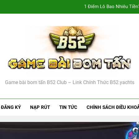
1 Điểm Lô Bao Nhiêu Tiền
Cá Cược Bóng Bầu
Mậu Binh – Top 3 Chiến T
Hướng Dẫn Cách Chơi Xổ Số 
1 Điểm Lô Bao Nhiêu Tiền
Cá Cược Bóng Bầu
e Bài B52 Club – B52
Game bài bom tấn B52 Club – Link Chính Thức B52.yachts
Mậu Binh – Top 3 Chiến T
ĐĂNG KÝ
NẠP RÚT
TIN TỨC
CHÍNH SÁCH ĐIỀU KHO