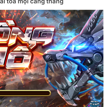
iải tỏa mọi căng thẳng