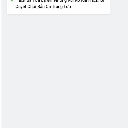
Hack Bắn Cá Là Gì? Những Rủi Ro Khi Hack, Bí
Quyết Chơi Bắn Cá Trúng Lớn