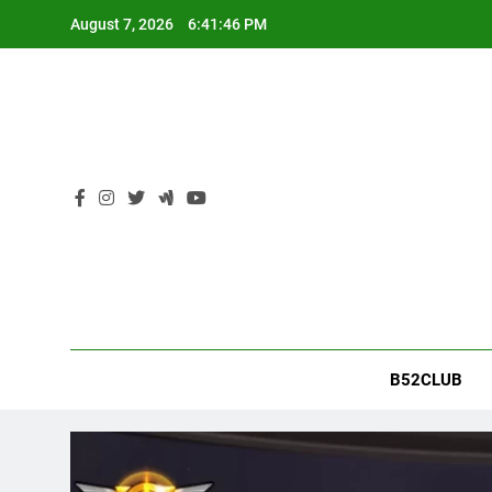
Skip
August 7, 2026
6:41:48 PM
to
content
Gam
B52CLUB