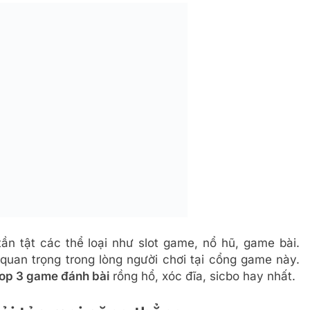
 tần tật các thể loại như slot game, nổ hũ, game bài.
uan trọng trong lòng người chơi tại cổng game này.
top 3 game đánh bài
rồng hổ, xóc đĩa, sicbo hay nhất.