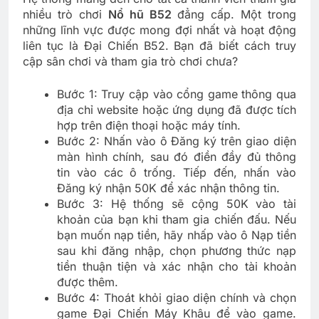
nhiều trò chơi
Nổ hũ B52
đẳng cấp. Một trong
những lĩnh vực được mong đợi nhất và hoạt động
liên tục là Đại Chiến B52. Bạn đã biết cách truy
cập sân chơi và tham gia trò chơi chưa?
Bước 1: Truy cập vào cổng game thông qua
địa chỉ website hoặc ứng dụng đã được tích
hợp trên điện thoại hoặc máy tính.
Bước 2: Nhấn vào ô Đăng ký trên giao diện
màn hình chính, sau đó điền đầy đủ thông
tin vào các ô trống. Tiếp đến, nhấn vào
Đăng ký nhận 50K để xác nhận thông tin.
Bước 3: Hệ thống sẽ cộng 50K vào tài
khoản của bạn khi tham gia chiến đấu. Nếu
bạn muốn nạp tiền, hãy nhấp vào ô Nạp tiền
sau khi đăng nhập, chọn phương thức nạp
tiền thuận tiện và xác nhận cho tài khoản
được thêm.
Bước 4: Thoát khỏi giao diện chính và chọn
game Đại Chiến Máy Khâu để vào game.