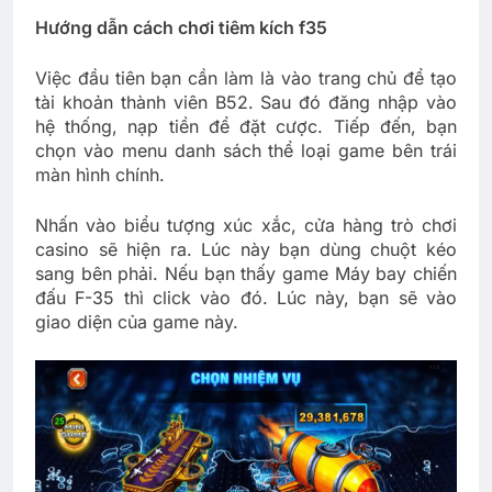
Hướng dẫn cách chơi tiêm kích f35
Việc đầu tiên bạn cần làm là vào trang chủ để tạo
tài khoản thành viên B52. Sau đó đăng nhập vào
hệ thống, nạp tiền để đặt cược. Tiếp đến, bạn
chọn vào menu danh sách thể loại game bên trái
màn hình chính.
Nhấn vào biểu tượng xúc xắc, cửa hàng trò chơi
casino sẽ hiện ra. Lúc này bạn dùng chuột kéo
sang bên phải. Nếu bạn thấy game Máy bay chiến
đấu F-35 thì click vào đó. Lúc này, bạn sẽ vào
giao diện của game này.