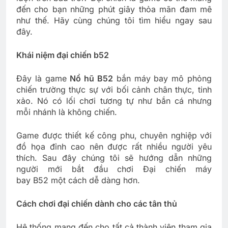
đến cho bạn những phút giây thỏa mãn đam mê
như thế. Hãy cùng chúng tôi tìm hiểu ngay sau
đây.
Khái niệm đại chiến b52
Đây là game
Nổ hũ B52
bắn máy bay mô phỏng
chiến trường thực sự với bối cảnh chân thực, tinh
xảo. Nó có lối chơi tương tự như bắn cá nhưng
mỗi nhánh là không chiến.
Game được thiết kế công phu, chuyên nghiệp với
đồ họa đỉnh cao nên được rất nhiều người yêu
thích. Sau đây chúng tôi sẽ hướng dẫn những
người mới bắt đầu chơi Đại chiến máy
bay B52 một cách dễ dàng hơn.
Cách chơi đại chiến dành cho các tân thủ
Hệ thống mang đến cho tất cả thành viên tham gia