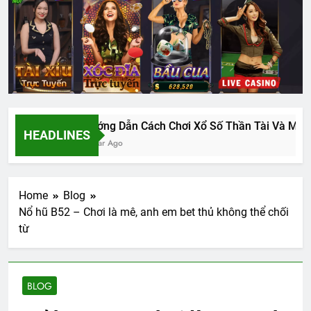
Hướng Dẫn Cách Chơi Xổ Số Thần Tài Và Mẹo Dễ
HEADLINES
1 Year Ago
Home
Blog
Nổ hũ B52 – Chơi là mê, anh em bet thủ không thể chối
từ
BLOG