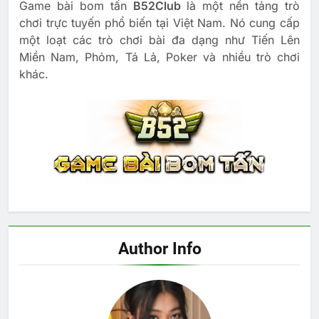
Game bài bom tấn
B52Club
là một nền tảng trò
chơi trực tuyến phổ biến tại Việt Nam. Nó cung cấp
một loạt các trò chơi bài đa dạng như Tiến Lên
Miền Nam, Phỏm, Tá Lả, Poker và nhiều trò chơi
khác.
Author Info