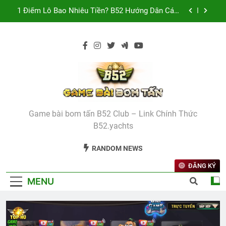
Skip
1 Điểm Lô Bao Nhiêu Tiền? B52 Hướng Dẫn Cách
to
Tính Lô Cơ Bản
content
Cá Cược Bóng Bầu Dục Với Tỷ Lệ Cược Hấp Dẫn
Tại B52
Mậu Binh – Top 3 Chiến Thuật Chơi Bài Mậu Binh
Hiệu Quả Nhất
Hướng Dẫn Cách Chơi Xổ Số Thần Tài Và Mẹo Dễ
Thắng Cho Lô Thủ
1 Điểm Lô Bao Nhiêu Tiền? B52 Hướng Dẫn Cách
Game Bài B52 Club –
Tính Lô Cơ Bản
Game bài bom tấn B52 Club – Link Chính Thức
Cá Cược Bóng Bầu Dục Với Tỷ Lệ Cược Hấp Dẫn
B52.yachts
B52.yachts
Tại B52
Mậu Binh – Top 3 Chiến Thuật Chơi Bài Mậu Binh
RANDOM NEWS
Hiệu Quả Nhất
ĐĂNG KÝ
MENU