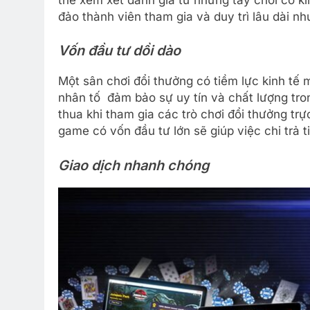
đảo thành viên tham gia và duy trì lâu dài nh
Vốn đầu tư dồi dào
Một sân chơi đổi thưởng có tiềm lực kinh tế 
nhân tố đảm bảo sự uy tín và chất lượng tron
thua khi tham gia các trò chơi đổi thưởng tr
game có vốn đầu tư lớn sẽ giúp việc chi trả 
Giao dịch nhanh chóng