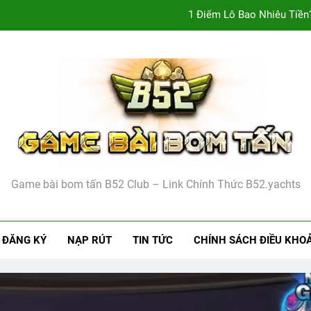
1 Điểm Lô Bao Nhiêu Tiền
Cá Cược Bóng Bầu
Mậu Binh – Top 3 Chiến T
Hướng Dẫn Cách Chơi Xổ Số 
1 Điểm Lô Bao Nhiêu Tiền
Cá Cược Bóng Bầu
e Bài B52 Club – B52
Game bài bom tấn B52 Club – Link Chính Thức B52.yachts
Mậu Binh – Top 3 Chiến T
ĐĂNG KÝ
NẠP RÚT
TIN TỨC
CHÍNH SÁCH ĐIỀU KHO