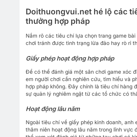
Doithuongvui.net hé lộ các ti
thưởng hợp pháp
Nắm rõ các tiêu chí lựa chọn trang game bài 
chơi tránh được tình trạng lừa đảo hay rò rỉ t
Giấy phép hoạt động hợp pháp
Để có thể đánh giá một sân chơi game
xóc đ
em người chơi cần nghiên cứu, tìm hiểu và ph
hợp pháp không. Đây chính là tiêu chí hàng 
sự quản lý nghiêm ngặt từ các tổ chức có t
Hoạt động lâu năm
Ngoài tiêu chí về giấy phép kinh doanh, anh
thâm niên hoạt động lâu năm trong lĩnh vực đ
thể xem xét đánh giá từ những tay chơi có ki