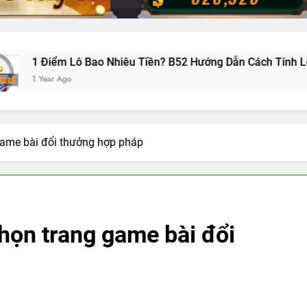
hiêu Tiền? B52 Hướng Dẫn Cách Tính Lô Cơ Bản
 game bài đổi thưởng hợp pháp
chọn trang game bài đổi