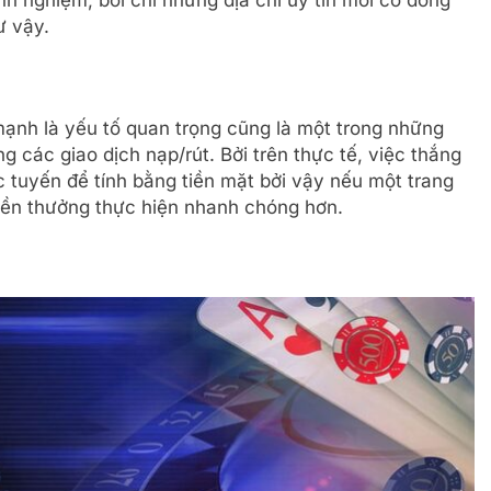
ư vậy.
mạnh là yếu tố quan trọng cũng là một trong những
g các giao dịch nạp/rút. Bởi trên thực tế, việc thắng
ực tuyến để tính bằng tiền mặt bởi vậy nếu một trang
tiền thưởng thực hiện nhanh chóng hơn.