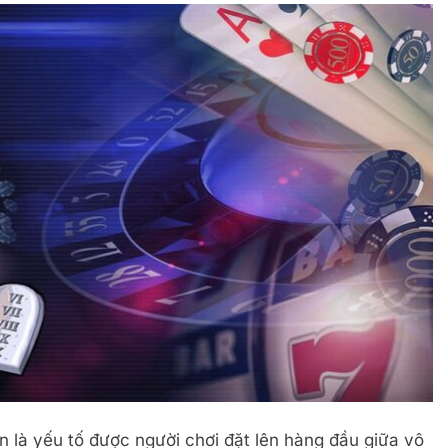
n là yếu tố được người chơi đặt lên hàng đầu giữa vô