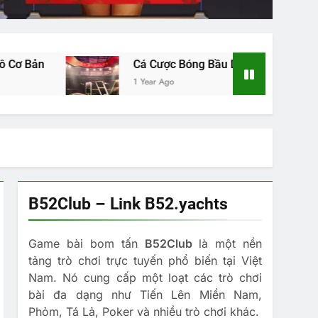
Cá Cược Bóng Bầu Dục Với Tỷ Lệ Cược Hấp Dẫn Tại B52
1 Year Ago
B52Club – Link B52.yachts
Game bài bom tấn
B52Club
là một nền
tảng trò chơi trực tuyến phổ biến tại Việt
Nam. Nó cung cấp một loạt các trò chơi
bài đa dạng như Tiến Lên Miền Nam,
Phỏm, Tá Lả, Poker và nhiều trò chơi khác.