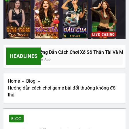
Hướng Dẫn Cách Chơi Xổ Số Thần Tài Và Mẹo Dễ
HEADLINES
1 Year Ago
Home
Blog
Hướng dẫn cách chơi game bài đổi thưởng không đối
thủ
BLOG