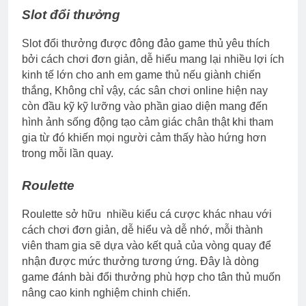
Slot đổi thưởng
Slot đổi thưởng được đông đảo game thủ yêu thích
bởi cách chơi đơn giản, dễ hiểu mang lại nhiều lợi ích
kinh tế lớn cho anh em game thủ nếu giành chiến
thắng, Không chỉ vậy, các sân chơi online hiện nay
còn đầu kỹ kỹ lưỡng vào phần giao diện mang đến
hình ảnh sống động tạo cảm giác chân thật khi tham
gia từ đó khiến mọi người cảm thấy hào hứng hơn
trong mỗi lần quay.
Roulette
Roulette sở hữu nhiều kiểu cá cược khác nhau với
cách chơi đơn giản, dễ hiểu và dễ nhớ, mỗi thành
viên tham gia sẽ dựa vào kết quả của vòng quay để
nhận được mức thưởng tương ứng. Đây là dòng
game đánh bài đổi thưởng phù hợp cho tân thủ muốn
nâng cao kinh nghiệm chinh chiến.