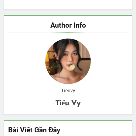
Author Info
Tieuvy
Tiểu Vy
Bài Viết Gần Đây