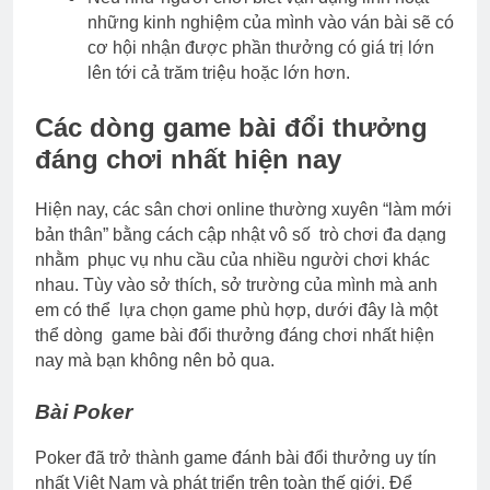
những kinh nghiệm của mình vào ván bài sẽ có
cơ hội nhận được phần thưởng có giá trị lớn
lên tới cả trăm triệu hoặc lớn hơn.
Các dòng game bài đổi thưởng
đáng chơi nhất hiện nay
Hiện nay, các sân chơi online thường xuyên “làm mới
bản thân” bằng cách cập nhật vô số trò chơi đa dạng
nhằm phục vụ nhu cầu của nhiều người chơi khác
nhau. Tùy vào sở thích, sở trường của mình mà anh
em có thể lựa chọn game phù hợp, dưới đây là một
thể dòng game bài đổi thưởng đáng chơi nhất hiện
nay mà bạn không nên bỏ qua.
Bài Poker
Poker đã trở thành game đánh bài đổi thưởng uy tín
nhất Việt Nam và phát triển trên toàn thế giới. Để