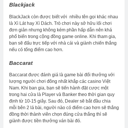
Blackjack
BlackJack còn được biết với nhiều tên gọi khác nhau
là Xì Lát hay Xì Dách. Trò chơi này sở hữu lối chơi
đơn giản nhưng không kém phần hấp dẫn nên khá
phổ biến trong cộng đồng game online. Khi tham gia,
bạn sẽ đấu trực tiếp với nhà cái và giành chiến thắng
nếu có tổng điểm cao hơn.
Baccarat
Baccarat được đánh giá là game bài đổi thưởng với
lượng người chơi đông nhất khắp các casino Việt
Nam. Khi ban gia, bạn sẽ tiến hành đặt cược một
trong hai cửa là Player và Banker theo thời gian quy
định từ 10-15 giây. Sau đó, Dealer sẽ bắt đầu chia
mỗi bên 2 lá bài, người nào có điểm cao hơn sẽ thắng
đồng thời thành viên chọn đúng cửa thắng thì sẽ
giành được tiền thưởng ván bài đó.