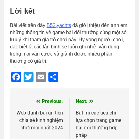
Lời kết
Bài viết trên đây
B52.yachts
đã giới thiệu đến anh em
những thông tin về game bài đổi thưởng cùng một số
lưu ý khi tham gia trò chơi này. Hy vọng người chơi,
đặc biệt là các tân binh sẽ luôn ghi nhớ, vận dụng
trong mọi ván cược và giành được nhiều phần
thưởng có giá trị.
Facebook
Twitter
Email
Share
Previous:
Next:
Post
navigation
Web đánh bài ăn tiền
Bật mí các tiêu chí
chia sẻ kinh nghiệm
lựa chọn trang game
chơi mới nhất 2024
bài đổi thưởng hợp
pháp