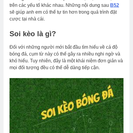
trên các yếu tố khác nhau. Những nội dung sau
B52
sẽ giúp anh em có thể tự tin hơn trong quá trình đặt
cược tại nhà cái.
Soi kèo là gì?
Đối với những người mới bắt đầu tìm hiểu về cá độ
bóng đá, cụm từ này có thể gây ra nhiều nghi ngờ và
khó hiểu. Tuy nhiên, đây là một khái niệm đơn giản và
mọi đối tượng đều có thể dễ dàng tiếp cận.