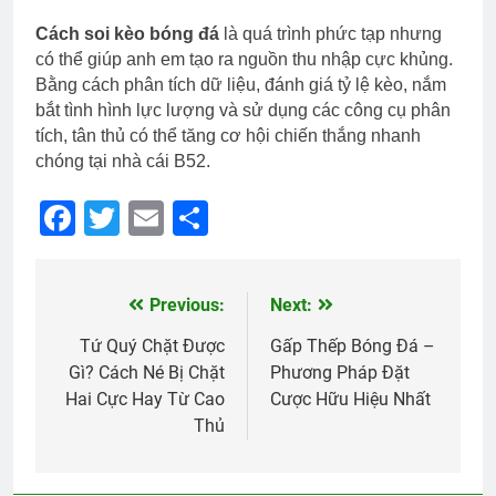
Cách soi kèo bóng đá
là quá trình phức tạp nhưng
có thể giúp anh em tạo ra nguồn thu nhập cực khủng.
Bằng cách phân tích dữ liệu, đánh giá tỷ lệ kèo, nắm
bắt tình hình lực lượng và sử dụng các công cụ phân
tích, tân thủ có thể tăng cơ hội chiến thắng nhanh
chóng tại nhà cái B52.
Facebook
Twitter
Email
Share
Previous:
Next:
Post
navigation
Tứ Quý Chặt Được
Gấp Thếp Bóng Đá –
Gì? Cách Né Bị Chặt
Phương Pháp Đặt
Hai Cực Hay Từ Cao
Cược Hữu Hiệu Nhất
Thủ