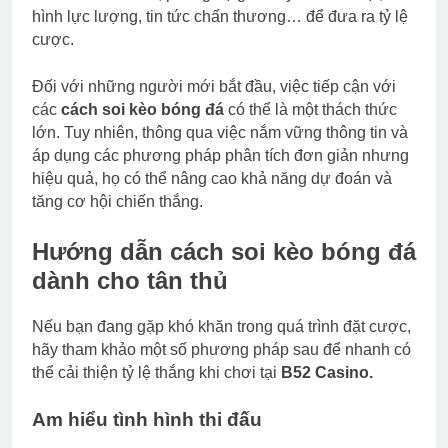
hình lực lượng, tin tức chấn thương… để đưa ra tỷ lệ
cược.
Đối với những người mới bắt đầu, việc tiếp cận với
các
cách soi kèo bóng đá
có thể là một thách thức
lớn. Tuy nhiên, thông qua việc nắm vững thông tin và
áp dụng các phương pháp phân tích đơn giản nhưng
hiệu quả, họ có thể nâng cao khả năng dự đoán và
tăng cơ hội chiến thắng.
Hướng dẫn cách soi kèo bóng đá
dành cho tân thủ
Nếu bạn đang gặp khó khăn trong quá trình đặt cược,
hãy tham khảo một số phương pháp sau để nhanh có
thể cải thiện tỷ lệ thắng khi chơi tại
B52 Casino.
Am hiểu tình hình thi đấu