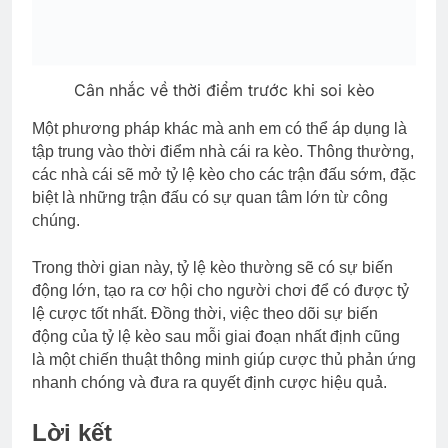
Cân nhắc về thời điểm trước khi soi kèo
Một phương pháp khác mà anh em có thể áp dụng là
tập trung vào thời điểm nhà cái ra kèo. Thông thường,
các nhà cái sẽ mở tỷ lệ kèo cho các trận đấu sớm, đặc
biệt là những trận đấu có sự quan tâm lớn từ công
chúng.
Trong thời gian này, tỷ lệ kèo thường sẽ có sự biến
động lớn, tạo ra cơ hội cho người chơi để có được tỷ
lệ cược tốt nhất. Đồng thời, việc theo dõi sự biến
động của tỷ lệ kèo sau mỗi giai đoạn nhất định cũng
là một chiến thuật thông minh giúp cược thủ phản ứng
nhanh chóng và đưa ra quyết định cược hiệu quả.
Lời kết