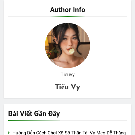
Author Info
Tieuvy
Tiểu Vy
Bài Viết Gần Đây
Hướng Dẫn Cách Chơi Xổ Số Thần Tài Và Mẹo Dễ Thắng