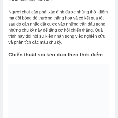
Người chơi cần phải xác định được những thời điểm
mà đội bóng đó thường thăng hoa và có kết quả tốt,
sau đó cân nhắc đặt cược vào những trận đấu trong
những chu kỳ này để tăng cơ hội chiến thắng. Quá
trình này đòi hỏi sự kiên nhẫn trong việc nghiên cứu
và phân tích các mẫu chu kỳ.
Chiến thuật soi kèo dựa theo thời điểm