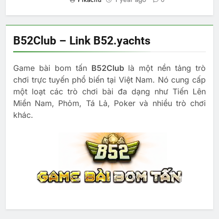
B52Club – Link B52.yachts
Game bài bom tấn
B52Club
là một nền tảng trò
chơi trực tuyến phổ biến tại Việt Nam. Nó cung cấp
một loạt các trò chơi bài đa dạng như Tiến Lên
Miền Nam, Phỏm, Tá Lả, Poker và nhiều trò chơi
khác.