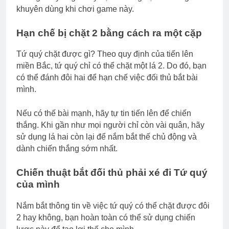
khuyên dùng khi chơi game này.
Hạn chế bị chặt 2 bằng cách ra một cặp
Tứ quý chặt được gì? Theo quy định của tiến lên
miền Bắc, tứ quý chỉ có thể chặt một lá 2. Do đó, bạn
có thể đánh đôi hai để hạn chế việc đối thủ bắt bài
mình.
Nếu có thế bài mạnh, hãy tự tin tiến lên để chiến
thắng. Khi gần như mọi người chỉ còn vài quân, hãy
sử dụng lá hai còn lại để nắm bắt thế chủ động và
dành chiến thắng sớm nhất.
Chiến thuật bắt đối thủ phải xé đi Tứ quý
của mình
Nắm bắt thông tin về việc tứ quý có thể chặt được đôi
2 hay không, bạn hoàn toàn có thể sử dụng chiến