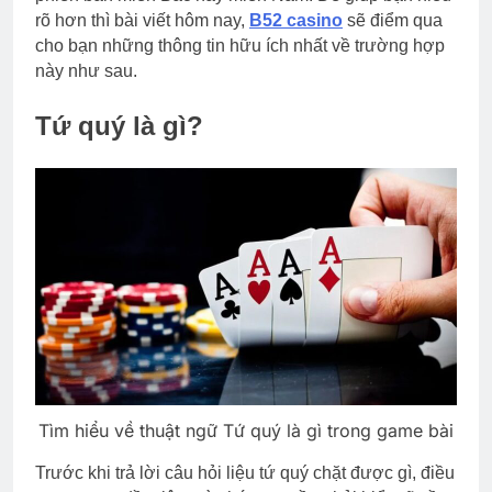
rõ hơn thì bài viết hôm nay,
B52 casino
sẽ điểm qua
cho bạn những thông tin hữu ích nhất về trường hợp
này như sau.
Tứ quý là gì?
Tìm hiểu về thuật ngữ Tứ quý là gì trong game bài
Trước khi trả lời câu hỏi liệu tứ quý chặt được gì, điều