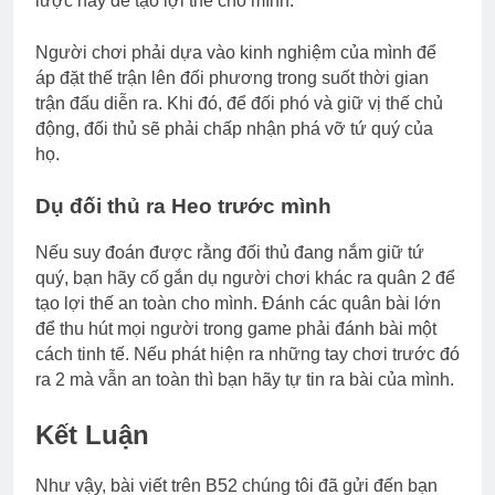
lược này để tạo lợi thế cho mình.
Người chơi phải dựa vào kinh nghiệm của mình để
áp đặt thế trận lên đối phương trong suốt thời gian
trận đấu diễn ra. Khi đó, để đối phó và giữ vị thế chủ
động, đối thủ sẽ phải chấp nhận phá vỡ tứ quý của
họ.
Dụ đối thủ ra Heo trước mình
Nếu suy đoán được rằng đối thủ đang nắm giữ tứ
quý, bạn hãy cố gắn dụ người chơi khác ra quân 2 để
tạo lợi thế an toàn cho mình. Đánh các quân bài lớn
để thu hút mọi người trong game phải đánh bài một
cách tinh tế. Nếu phát hiện ra những tay chơi trước đó
ra 2 mà vẫn an toàn thì bạn hãy tự tin ra bài của mình.
Kết Luận
Như vậy, bài viết trên B52 chúng tôi đã gửi đến bạn