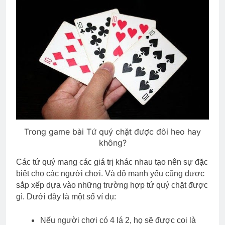
Trong game bài Tứ quý chặt được đôi heo hay
không?
Các tứ quý mang các giá trị khác nhau tạo nên sự đặc
biệt cho các người chơi. Và độ mạnh yếu cũng được
sắp xếp dựa vào những trường hợp tứ quý chặt được
gì. Dưới đây là một số ví dụ:
Nếu người chơi có 4 lá 2, họ sẽ được coi là