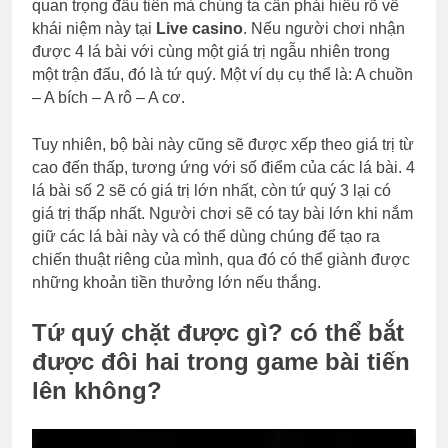
quan trọng đầu tiên mà chúng ta cần phải hiểu rõ về
khái niệm này tại
Live casino
. Nếu người chơi nhận
được 4 lá bài với cùng một giá trị ngẫu nhiên trong
một trận đấu, đó là tứ quý. Một ví dụ cụ thể là: A chuồn
– A bích – A rô – A cơ.
Tuy nhiên, bộ bài này cũng sẽ được xếp theo giá trị từ
cao đến thấp, tương ứng với số điểm của các lá bài. 4
lá bài số 2 sẽ có giá trị lớn nhất, còn tứ quý 3 lại có
giá trị thấp nhất. Người chơi sẽ có tay bài lớn khi nắm
giữ các lá bài này và có thể dùng chúng để tạo ra
chiến thuật riêng của mình, qua đó có thể giành được
những khoản tiền thưởng lớn nếu thắng.
Tứ quý chặt được gì? có thể bắt
được đôi hai trong game bài tiến
lên không?