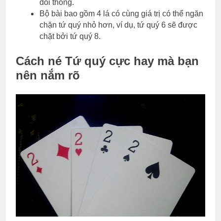
đôi thông.
Bộ bài bao gồm 4 lá có cùng giá trị có thể ngăn
chặn tứ quý nhỏ hơn, ví dụ, tứ quý 6 sẽ được
chặt bởi tứ quý 8.
Cách né Tứ quý cực hay mà bạn
nên nắm rõ